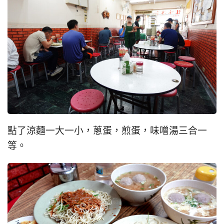
點了涼麵一大一小，蔥蛋，煎蛋，味噌湯三合一
等。