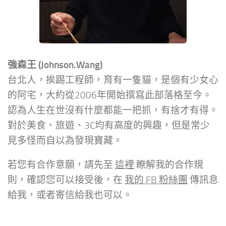
強森王 (Johnson.Wang)
台北人，挨踢工程師，育有一隻貓，是個有少女心
的阿宅，大約從2006年開始撰寫此部落格至今。
認為人生在世沒有什麼都能一把抓，有捨才有得。
對於美食、旅遊、3C均有高度的興趣，但是常少
見多怪而自以為發現寶藏。
若您有合作意願，請先至
這裡
瞭解我的合作規
則，確認您可以接受後，在
我的 FB 粉絲團
傳訊息
給我，或者寄信給我也可以。