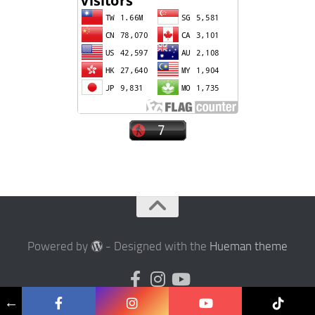
Powered by
- Designed with the
Hueman theme
←