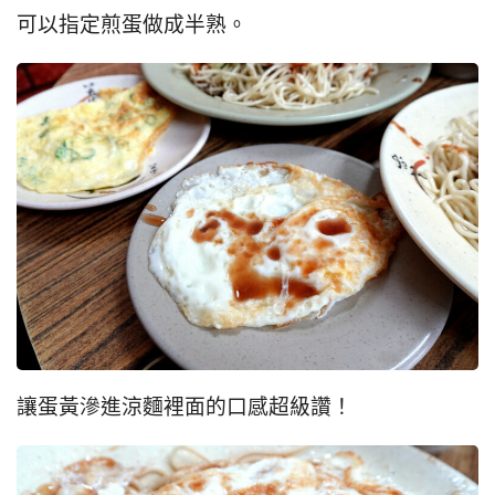
可以指定煎蛋做成半熟。
讓蛋黃滲進涼麵裡面的口感超級讚！