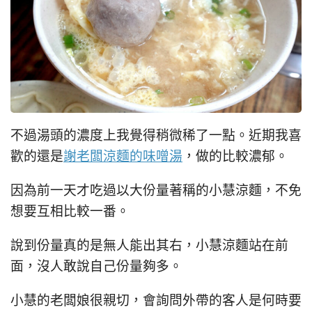
不過湯頭的濃度上我覺得稍微稀了一點。近期我喜
歡的還是
謝老闆涼麵的味噌湯
，做的比較濃郁。
因為前一天才吃過以大份量著稱的小慧涼麵，不免
想要互相比較一番。
說到份量真的是無人能出其右，小慧涼麵站在前
面，沒人敢說自己份量夠多。
小慧的老闆娘很親切，會詢問外帶的客人是何時要