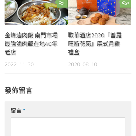
0
0
金峰滷肉飯 南門市場
歐華酒店2020『普羅
最強滷肉飯在地40年
旺斯花苑』廣式月餅
老店
禮盒
2022-11-30
2020-08-10
發佈留言
留言
*