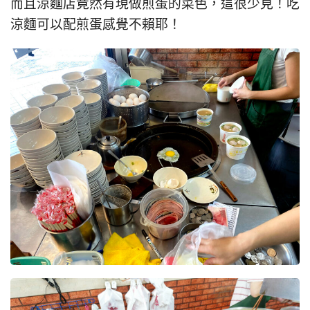
而且涼麵店竟然有現做煎蛋的菜色，這很少見！吃
涼麵可以配煎蛋感覺不賴耶！