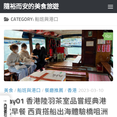
隨裕而安的美食旅遊
Skip to content
CATEGORY:
船班與港口
0
美食
/
船班與港口
/
餐廳推薦
/
香港
2023-03-10
Day01 香港陸羽茶室品嘗經典港
→
內容索引
式早餐 西貢搭船出海體驗橋咀洲