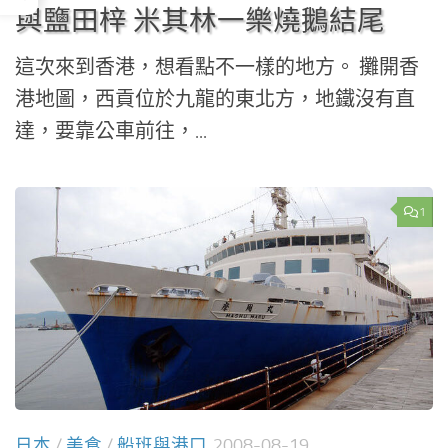
與鹽田梓 米其林一樂燒鵝結尾
這次來到香港，想看點不一樣的地方。 攤開香
港地圖，西貢位於九龍的東北方，地鐵沒有直
達，要靠公車前往，...
1
日本
/
美食
/
船班與港口
2008-08-19