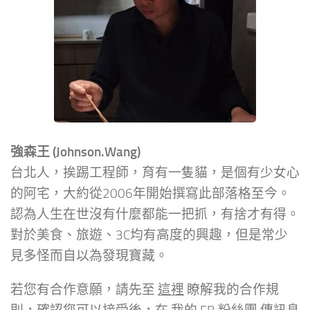
強森王 (Johnson.Wang)
台北人，挨踢工程師，育有一隻貓，是個有少女心
的阿宅，大約從2006年開始撰寫此部落格至今。
認為人生在世沒有什麼都能一把抓，有捨才有得。
對於美食、旅遊、3C均有高度的興趣，但是常少
見多怪而自以為發現寶藏。
若您有合作意願，請先至
這裡
瞭解我的合作規