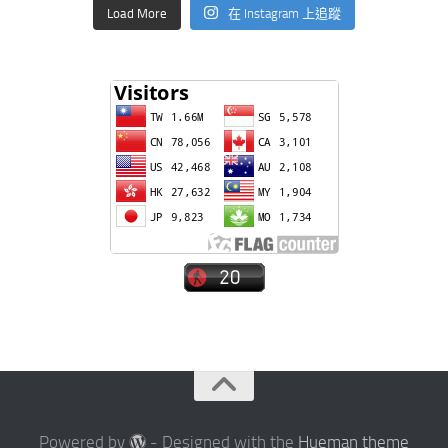
Load More
在 Instagram 上追蹤
Powered by
- Designed with the
Hueman theme