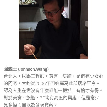
強森王 (Johnson.Wang)
台北人，挨踢工程師，育有一隻貓，是個有少女心
的阿宅，大約從2006年開始撰寫此部落格至今。
認為人生在世沒有什麼都能一把抓，有捨才有得。
對於美食、旅遊、3C均有高度的興趣，但是常少
見多怪而自以為發現寶藏。