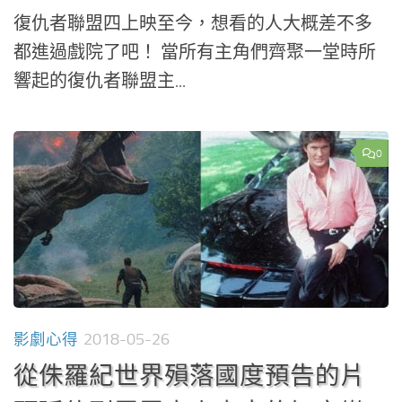
復仇者聯盟四上映至今，想看的人大概差不多
都進過戲院了吧！ 當所有主角們齊聚一堂時所
響起的復仇者聯盟主...
0
影劇心得
2018-05-26
從侏羅紀世界殞落國度預告的片