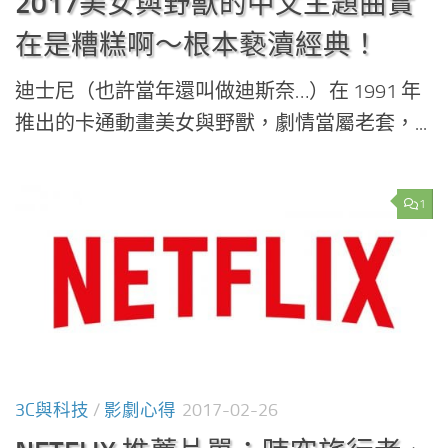
2017美女與野獸的中文主題曲實
在是糟糕啊～根本褻瀆經典！
迪士尼（也許當年還叫做迪斯奈…）在 1991 年
推出的卡通動畫美女與野獸，劇情當屬老套，...
1
3C與科技
/
影劇心得
2017-02-26