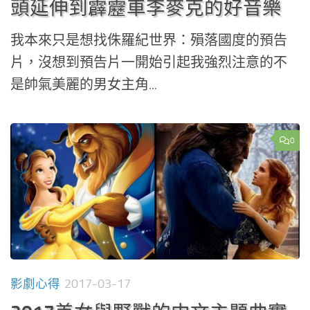
頭延伸到霹靂車李麥克的好音樂
我本來只是想找侏羅紀世界：殞落國度的預告
片，沒想到預告片一開始引起我強烈注意的不
是帥氣美麗的男女主角...
0
影劇心得
2017-03-17