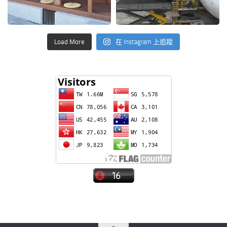
Load More
在 Instagram 上追蹤