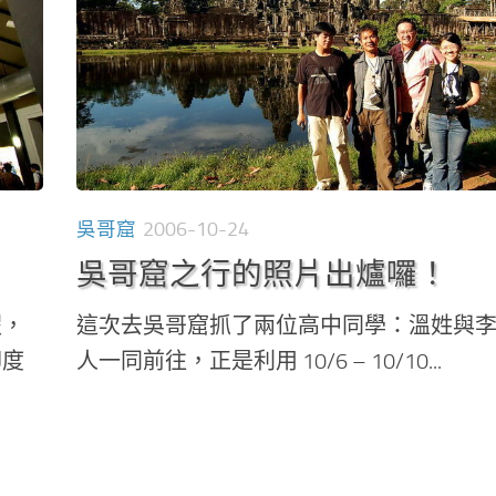
吳哥窟
2006-10-24
吳哥窟之行的照片出爐囉！
假，
這次去吳哥窟抓了兩位高中同學：溫姓與
印度
人一同前往，正是利用 10/6 – 10/10...