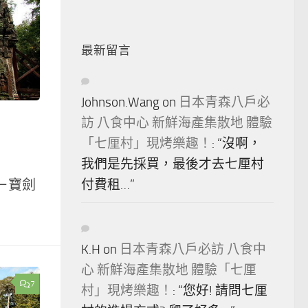
最新留言
Johnson.Wang
on
日本青森八戶必
訪 八食中心 新鮮海產集散地 體驗
「七厘村」現烤樂趣！
: “
沒啊，
我們是先採買，最後才去七厘村
n)－寶劍
付費租…
”
K.H
on
日本青森八戶必訪 八食中
心 新鮮海產集散地 體驗「七厘
7
村」現烤樂趣！
: “
您好! 請問七厘