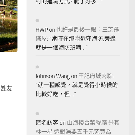
村的進場方式? 爬了好多…
”
HWP
on
也許是最後一眼：三芝飛
碟屋
: “
當時在那附近守海防,旁邊
就是一個海防班哨…
”
Johnson.Wang
on
王記府城肉粽
:
“
就一種感覺，就是覺得小時候的
李姓友
比較好吃，但…
”
匿名訪客
on
山海樓台菜餐廳 米其
林一星 這鍋湯要五千元究竟為