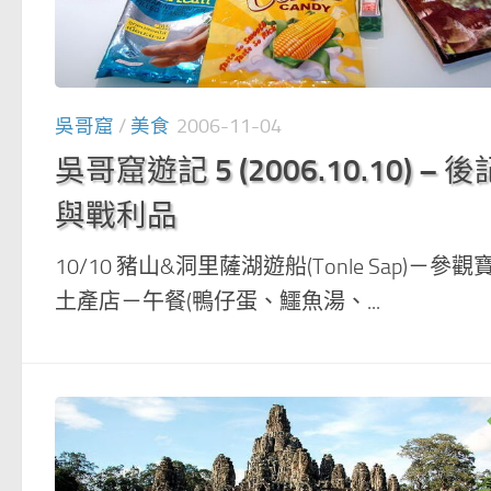
吳哥窟
/
美食
2006-11-04
吳哥窟遊記 5 (2006.10.10) – 後
與戰利品
10/10 豬山&洞里薩湖遊船(Tonle Sap)－參觀
土產店－午餐(鴨仔蛋、鱷魚湯、...