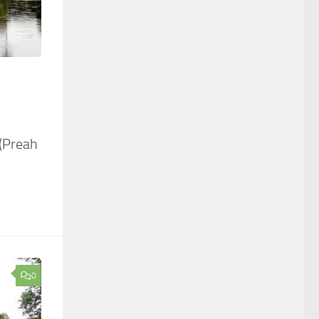
reah
0