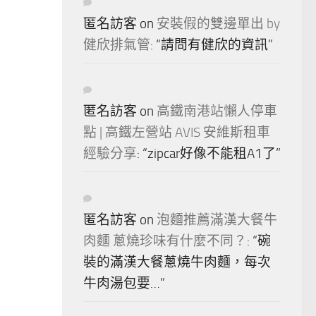
匿名訪客
on
安裝假的雙邊單出 by
健欣排氣管
: “
請問有健欣的資訊
”
匿名訪客
on
高鐵南港站懶人停車
點 | 高鐵左營站 AVIS 安維斯租車
經驗分享
: “
zipcar好像不能租A1了
”
匿名訪客
on
泡麵推薦滿漢大餐牛
肉麵 蔥燒珍味有什麼不同？
: “
碗
裝的滿漢大餐蔥燒牛肉麵，每次
牛肉湯包要…
”