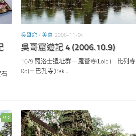
吳哥窟
/
美食
2006-11-04
記
吳哥窟遊記 4 (2006.10.9)
10/9 羅洛士遺址群—羅蕾寺(Lolei)－比列寺(P
Ko)－巴孔寺(Bak...
寶石
0