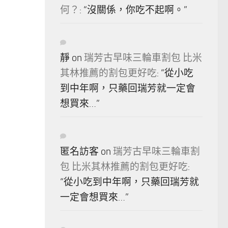
何？
: “
沒關係，你吃不起啊。
”
靜
on
瑞芳古早味三輪車割包 比米
其林推薦的割包更好吃
: “
從小吃
到中年啊，只藥回瑞芳就一定會
想買來…
”
匿名訪客
on
瑞芳古早味三輪車割
包 比米其林推薦的割包更好吃
:
“
從小吃到中年啊，只藥回瑞芳就
一定會想買來…
”