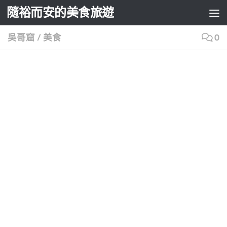
隨裕而安的美食旅遊
Skip to content
吳哥窟
/
美食
0