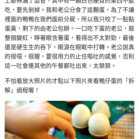
上都佈滿了血管，其中有一顆白色硬質的東西不能
吃，要先剝掉。我和老公分食了這顆蛋，為了不讓
裡面的鴨鴨在我們面前分屍，所以我只咬了一點點
蛋黃，剩下的由老公包辦。一口吃下蛋的老公，臉
整個變紅，睜著眼含著蛋，看得出不太對勁，最後
還是硬生生的吞下，眼淚在眼眶中打轉。老公說真
的很噁，很腥，要很用力的止住嘔吐的感覺，否則
這一吐會連其他的午餐都吐出來，太狼狽。
不怕看放大照片的才點以下照片來看鴨仔蛋的「拆
解」過程喔！