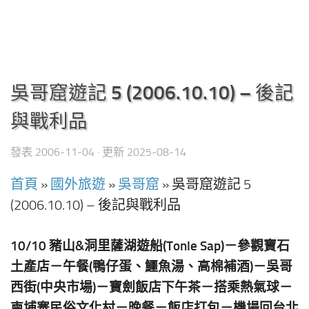
吳哥窟遊記 5 (2006.10.10) – 後記
與戰利品
發表
2006-11-04
· 更新
2025-08-14
首頁
»
國外旅遊
»
吳哥窟
»
吳哥窟遊記 5
(2006.10.10) – 後記與戰利品
10/10 豬山&洞里薩湖遊船(Tonle Sap)－參觀寶石
土產店－午餐(鴨仔蛋、鱷魚湯、高棉補酒)－吳哥
西街(中央市場)－寶劍飯店下午茶－搭乘熱氣球－
柬埔寨民俗文化村－晚餐－飯店打包－機場回台北