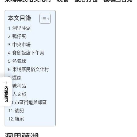
本文目錄
洞里薩湖
鴨仔蛋
中央市場
寶劍飯店下午茶
熱氣球
柬埔寨民俗文化村
返家
→
戰利品
內容索引
人文照
市區街道與郊區
後記
結尾