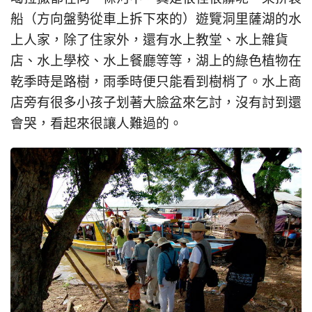
船（方向盤勢從車上拆下來的）遊覽洞里薩湖的水
上人家，除了住家外，還有水上教堂、水上雜貨
店、水上學校、水上餐廳等等，湖上的綠色植物在
乾季時是路樹，雨季時便只能看到樹梢了。水上商
店旁有很多小孩子划著大臉盆來乞討，沒有討到還
會哭，看起來很讓人難過的。