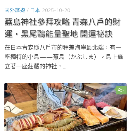
國外旅遊
/
日本
2025-10-20
蕪島神社參拜攻略 青森八戶的財
運・黑尾鷗能量聖地 開運祕訣
在日本青森縣八戶市的種差海岸最北端，有一
座獨特的小島——蕪島（かぶしま）。島上矗
立著一座莊嚴的神社，...
2