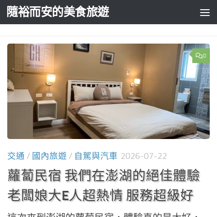
隨裕而安的美食旅遊
Skip to content
0
交通
/
國內旅遊
/
自駕與汽車
2026-07-22
蘿蔔民宿 我們在澎湖的絕佳體驗
老闆娘大E人超熱情 服務超級好