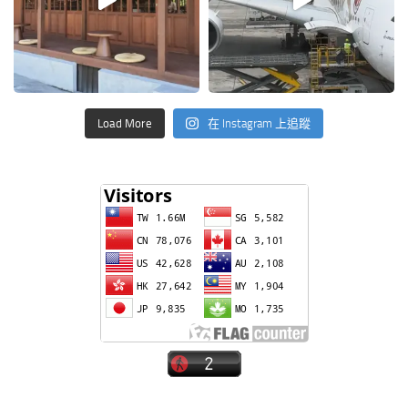
Load More
在 Instagram 上追蹤