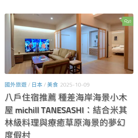
0
國外旅遊
/
日本
/
美食
2025-10-09
八戶住宿推薦 種差海岸海景小木
屋 michill TANESASHI：結合米其
林級料理與療癒草原海景的夢幻
度假村