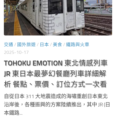
交通
/
國外旅遊
/
日本
/
美食
/
鐵路與火車
2025-10-17
TOHOKU EMOTION 東北情感列車
JR 東日本最夢幻餐廳列車詳細解
析 餐點、票價、訂位方式一次看
自從日本 311 大地震造成的海嘯重創日本東北
沿岸後，各種振興的方案陸續推出，其中 JR (日
本鐵路...