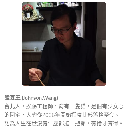
強森王 (Johnson.Wang)
台北人，挨踢工程師，育有一隻貓，是個有少女心
的阿宅，大約從2006年開始撰寫此部落格至今。
認為人生在世沒有什麼都能一把抓，有捨才有得。