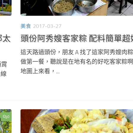
美食
2017-03-27
部太
頭份阿秀嫂客家粽 配料簡單超
這天路過頭份，朋友 A 找了這家阿秀嫂肉
做第一餐，聽說是在地有名的好吃客家粽
通霄
地圖上來看，...
全線
0