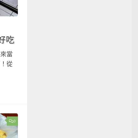
好吃
粽來當
啊！從
0