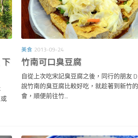
美食
2013-09-24
 下
竹南可口臭豆腐
自從上次吃宋記臭豆腐之後，同行的朋友 D
說竹南的臭豆腐比較好吃，就趁著到新竹
休
會，順便前往竹...
區或