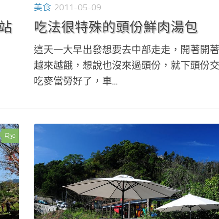
美食
2011-05-09
車站
吃法很特殊的頭份鮮肉湯包
這天一大早出發想要去中部走走，開著開
越來越餓，想說也沒來過頭份，就下頭份
吃麥當勞好了，車...
0