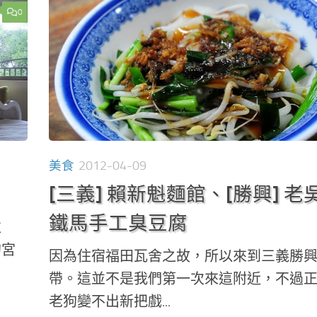
0
美食
2012-04-09
[三義] 賴新魁麵館、[勝興] 老
鐵馬手工臭豆腐
往
的宮
因為住宿福田瓦舍之故，所以來到三義勝
帶。這並不是我們第一次來這附近，不過
老狗變不出新把戲...