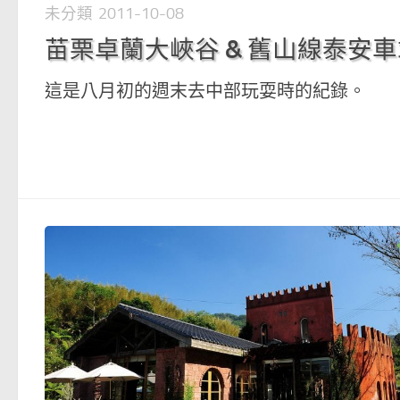
未分類
2011-10-08
苗栗卓蘭大峽谷 & 舊山線泰安
這是八月初的週末去中部玩耍時的紀錄。