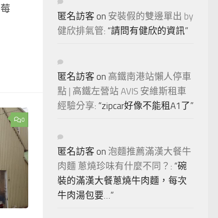
草莓
匿名訪客
on
安裝假的雙邊單出 by
健欣排氣管
: “
請問有健欣的資訊
”
匿名訪客
on
高鐵南港站懶人停車
點 | 高鐵左營站 AVIS 安維斯租車
經驗分享
: “
zipcar好像不能租A1了
”
0
匿名訪客
on
泡麵推薦滿漢大餐牛
肉麵 蔥燒珍味有什麼不同？
: “
碗
裝的滿漢大餐蔥燒牛肉麵，每次
牛肉湯包要…
”