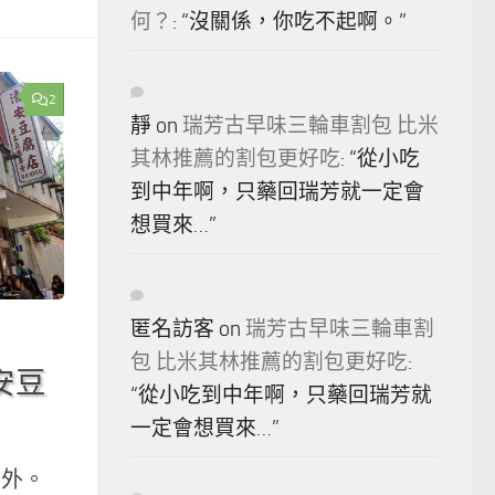
何？
: “
沒關係，你吃不起啊。
”
2
靜
on
瑞芳古早味三輪車割包 比米
其林推薦的割包更好吃
: “
從小吃
到中年啊，只藥回瑞芳就一定會
想買來…
”
匿名訪客
on
瑞芳古早味三輪車割
包 比米其林推薦的割包更好吃
:
安豆
“
從小吃到中年啊，只藥回瑞芳就
一定會想買來…
”
例外。