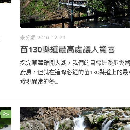
未分類
2010-12-29
照
苗130縣道最高處讓人驚喜
採完草莓離開大湖，我們的目標是漫步雲
廚房，但就在這條必經的苗130縣道上的最
發現異常的熱...
4