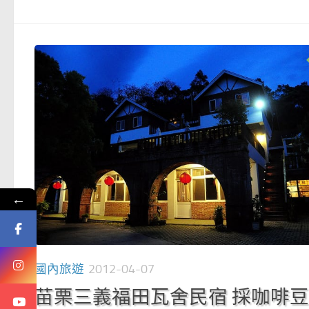
←
國內旅遊
2012-04-07
苗栗三義福田瓦舍民宿 採咖啡