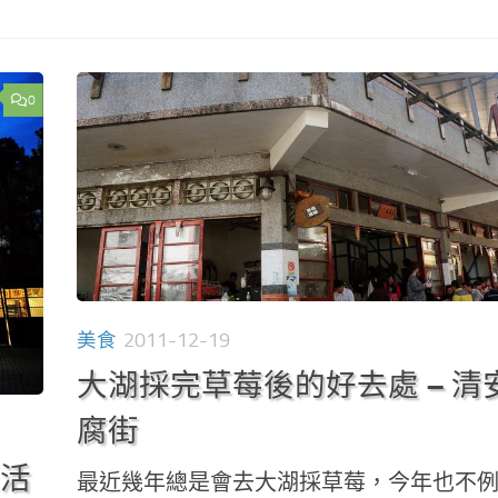
0
美食
2011-12-19
大湖採完草莓後的好去處 – 清
腐街
豆活
最近幾年總是會去大湖採草莓，今年也不