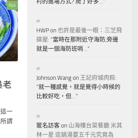
村的進場方式? 爬了好多…
”
3
HWP
on
也許是最後一眼：三芝飛
碟屋
: “
當時在那附近守海防,旁邊
就是一個海防班哨…
”
Johnson.Wang
on
王記府城肉粽
:
吳老
“
就一種感覺，就是覺得小時候的
比較好吃，但…
”
興這一
正所謂
匿名訪客
on
山海樓台菜餐廳 米其
林一星 這鍋湯要五千元究竟為