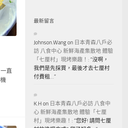
最新留言
Johnson.Wang
on
日本青森八戶必
訪 八食中心 新鮮海產集散地 體驗
「七厘村」現烤樂趣！
: “
沒啊，
我們是先採買，最後才去七厘村
 一直
付費租…
”
的機
K.H
on
日本青森八戶必訪 八食中
心 新鮮海產集散地 體驗「七厘
村」現烤樂趣！
: “
您好! 請問七厘