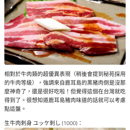
相對於牛肉類的超優異表現（稍後會提到秘苑採用
的牛肉等級），強調來自鹿耳島的黑豬肉倒是沒那
麼神奇了，還是很好吃啦！但覺得這個在台灣就吃
得到了。很想知道鹿耳島豬肉味道的話就可以考慮
點這盤。
生牛肉刺身 ユッケ刺し (1000)：