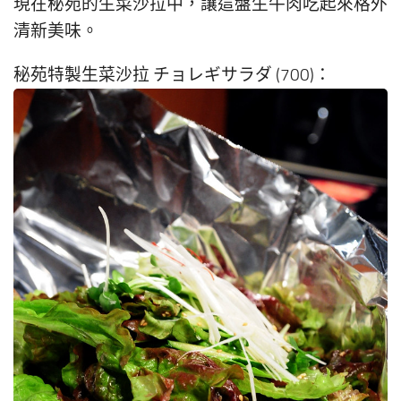
現在秘苑的生菜沙拉中，讓這盤生牛肉吃起來格外
清新美味。
秘苑特製生菜沙拉 チョレギサラダ (700)：