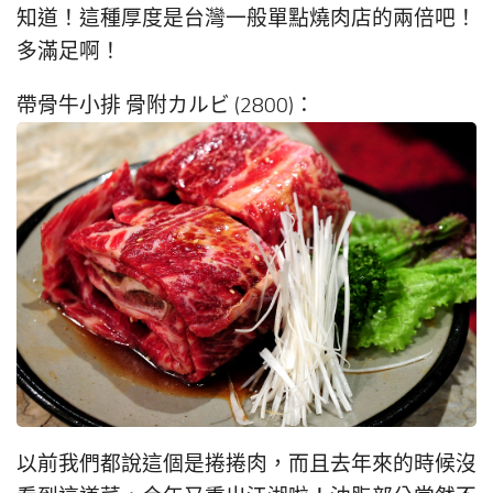
知道！這種厚度是台灣一般單點燒肉店的兩倍吧！
多滿足啊！
帶骨牛小排 骨附カルビ (2800)：
以前我們都說這個是捲捲肉，而且去年來的時候沒