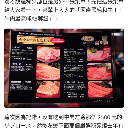
剛才說過稀少部位是另外一張菜單，先把這張菜單
給大家看一下，菜單上大大的「國產黑毛和牛！！
牛肉最高峰A5等級」：
這次因為記錯，沒有吃到中間左邊那個 2500 元的
リブロース，然後左邊下面那個嚴選秘苑燒去年有