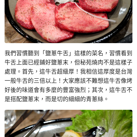
我們習慣聽到「鹽蔥牛舌」這樣的菜名，習慣看到
牛舌上面已經鋪好鹽蔥末，但秘苑燒肉不是這樣子
處理。首先，這牛舌超級厚！我相信這厚度是台灣
一般牛舌的三倍以上！大家應該不難想這牛舌像烤
好後的味道會有多麼的豐富強烈；其次，這牛舌不
是搭配鹽蔥末，而是切的細細的青蔥絲。