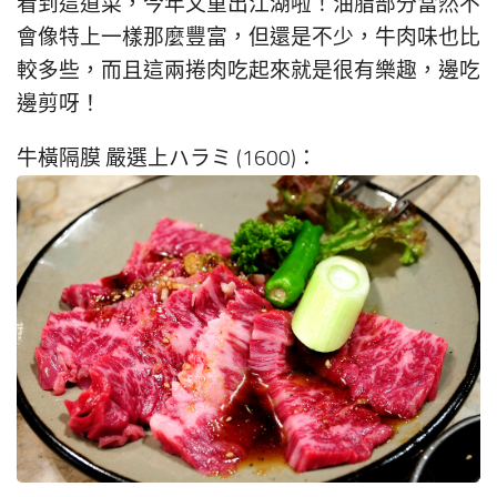
看到這道菜，今年又重出江湖啦！油脂部分當然不
會像特上一樣那麼豐富，但還是不少，牛肉味也比
較多些，而且這兩捲肉吃起來就是很有樂趣，邊吃
邊剪呀！
牛橫隔膜 嚴選上ハラミ (1600)：