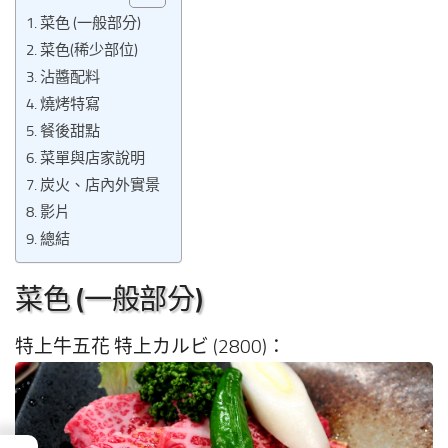
菜色 (一般部分)
菜色(稀少部位)
沾醬配料
燒烤特寫
餐後甜點
菜單與店家說明
炭火、店內外實景
影片
總結
菜色 (一般部分)
特上牛五花 特上カルビ (2800)：