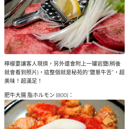
檸檬要讓客人現擠，另外還會附上一罐岩鹽(稍後
就會看到照片)，這整個就是秘苑的”鹽蔥牛舌”，超
美味！超滿足！
肥牛大腸 脂ホルモン (800)：