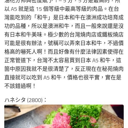
油花分佈與密度賦予 1 – 5 分，5 分是最高的，所
以 A5 就是這 15 個等級中最高等級的肉品。在台
灣能吃到的「和牛」是日本和牛在澳洲成功培育成
功的品種，所以是澳洲和牛，而且一般來說還是沒
有日本和牛美味。極少數的台灣燒肉店或鐵板燒店
可能是很有辦法，號稱可以弄來日本和牛，不過價
格高的嚇死人啊！而且好像有什麼法律因素使得在
正常管道下，台灣不太容易買到日本 A5 和牛，這
箇中原因我就不是很清楚了，反正現在在秘苑燒肉
直接就可以吃到 A5 和牛，價格也很平實，實在是
不該錯過啊！
ハネシタ (2800)：