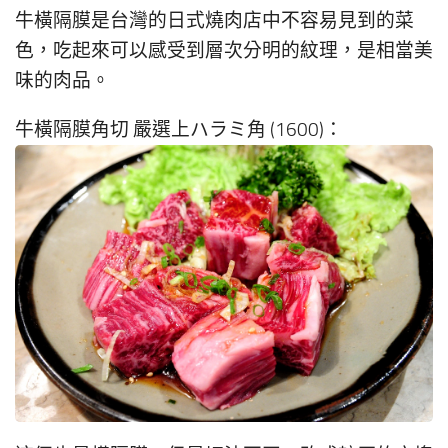
牛橫隔膜是台灣的日式燒肉店中不容易見到的菜
色，吃起來可以感受到層次分明的紋理，是相當美
味的肉品。
牛橫隔膜角切 嚴選上ハラミ角 (1600)：