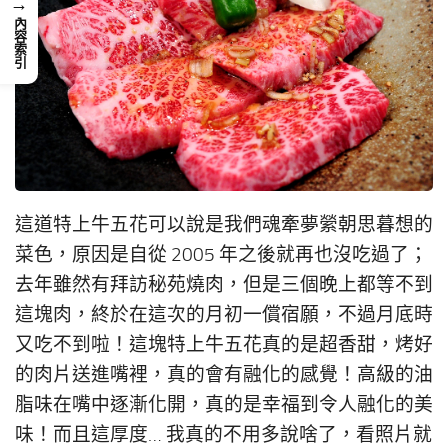
→
內容索引
這道特上牛五花可以說是我們魂牽夢縈朝思暮想的
菜色，原因是自從 2005 年之後就再也沒吃過了；
去年雖然有拜訪秘苑燒肉，但是三個晚上都等不到
這塊肉，終於在這次的月初一償宿願，不過月底時
又吃不到啦！這塊特上牛五花真的是超香甜，烤好
的肉片送進嘴裡，真的會有融化的感覺！高級的油
脂味在嘴中逐漸化開，真的是幸福到令人融化的美
味！而且這厚度… 我真的不用多說啥了，看照片就