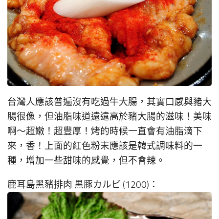
台灣人應該普遍沒有吃過牛大腸，其實口感與豬大
腸很像，但油脂味道遠遠高於豬大腸的滋味！美味
啊～超嫩！超豐厚！烤的時候一直會有油脂滴下
來，香！上面的紅色粉末應該是韓式調味料的一
種，增加一些甜味的感覺，但不會辣。
鹿耳島黑豬排肉 黒豚カルビ (1200)：