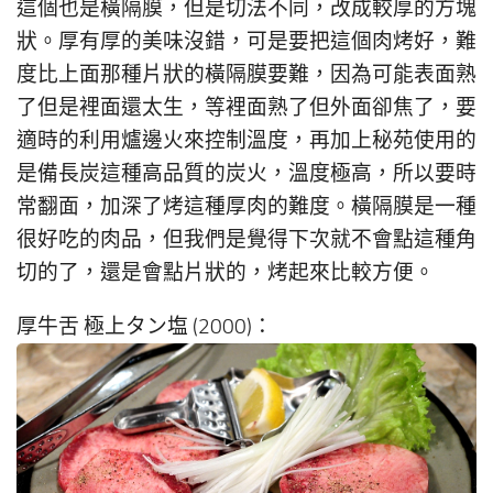
這個也是橫隔膜，但是切法不同，改成較厚的方塊
狀。厚有厚的美味沒錯，可是要把這個肉烤好，難
度比上面那種片狀的橫隔膜要難，因為可能表面熟
了但是裡面還太生，等裡面熟了但外面卻焦了，要
適時的利用爐邊火來控制溫度，再加上秘苑使用的
是備長炭這種高品質的炭火，溫度極高，所以要時
常翻面，加深了烤這種厚肉的難度。橫隔膜是一種
很好吃的肉品，但我們是覺得下次就不會點這種角
切的了，還是會點片狀的，烤起來比較方便。
厚牛舌 極上タン塩 (2000)：