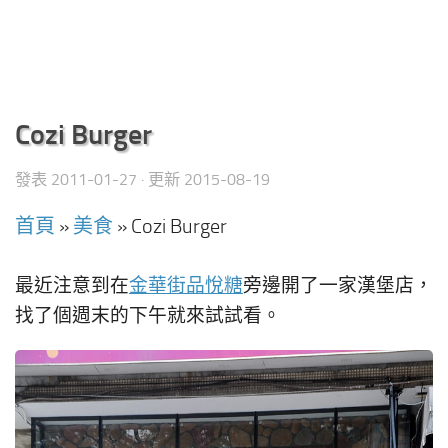
Cozi Burger
發表
2011-01-27
· 更新
2015-08-19
首頁
»
美食
»
Cozi Burger
最近注意到在
金華街品悅糖
旁邊開了一家漢堡店，
找了個週末的下午就來試試看。