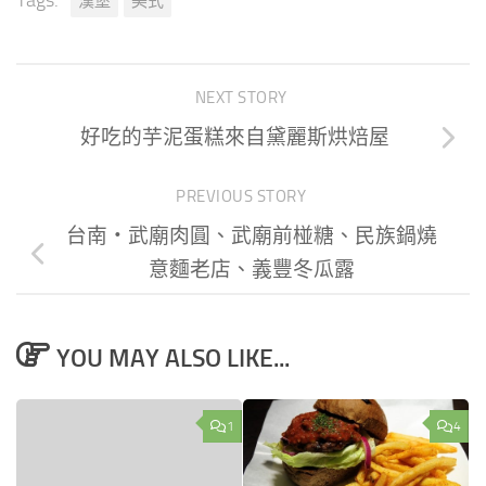
漢堡
美式
NEXT STORY
好吃的芋泥蛋糕來自黛麗斯烘焙屋
PREVIOUS STORY
台南‧武廟肉圓、武廟前椪糖、民族鍋燒
意麵老店、義豐冬瓜露
YOU MAY ALSO LIKE...
1
4