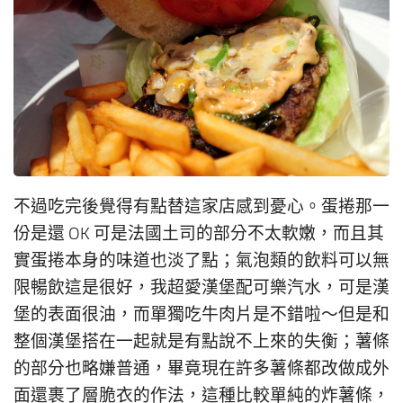
不過吃完後覺得有點替這家店感到憂心。蛋捲那一
份是還 OK 可是法國土司的部分不太軟嫩，而且其
實蛋捲本身的味道也淡了點；氣泡類的飲料可以無
限暢飲這是很好，我超愛漢堡配可樂汽水，可是漢
堡的表面很油，而單獨吃牛肉片是不錯啦～但是和
整個漢堡搭在一起就是有點說不上來的失衡；薯條
的部分也略嫌普通，畢竟現在許多薯條都改做成外
面還裹了層脆衣的作法，這種比較單純的炸薯條，