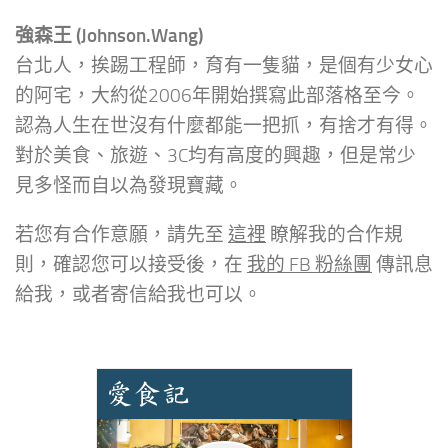
強森王 (Johnson.Wang)
台北人，挨踢工程師，育有一隻貓，是個有少女心
的阿宅，大約從2006年開始撰寫此部落格至今。
認為人生在世沒有什麼都能一把抓，有捨才有得。
對於美食、旅遊、3C均有高度的興趣，但是常少
見多怪而自以為發現寶藏。
若您有合作意願，請先至
這裡
瞭解我的合作規
則，確認您可以接受後，在
我的 FB 粉絲團
傳訊息
給我，或者寄信給我也可以。