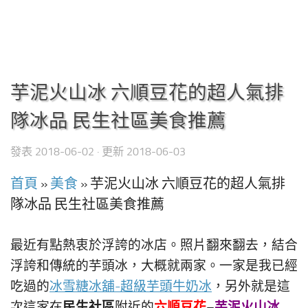
芋泥火山冰 六順豆花的超人氣排
隊冰品 民生社區美食推薦
發表
2018-06-02
· 更新
2018-06-03
首頁
»
美食
»
芋泥火山冰 六順豆花的超人氣排
隊冰品 民生社區美食推薦
最近有點熱衷於浮誇的冰店。照片翻來翻去，結合
浮誇和傳統的芋頭冰，大概就兩家。一家是我已經
吃過的
冰雪糖冰舖-超級芋頭牛奶冰
，另外就是這
民生社區
六順豆花
芋泥火山冰
次這家在
附近的
–