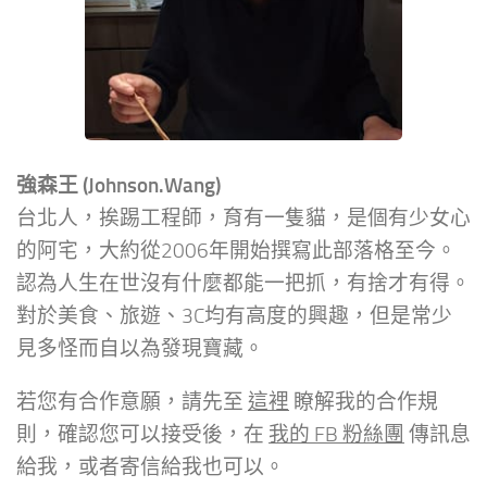
強森王 (Johnson.Wang)
台北人，挨踢工程師，育有一隻貓，是個有少女心
的阿宅，大約從2006年開始撰寫此部落格至今。
認為人生在世沒有什麼都能一把抓，有捨才有得。
對於美食、旅遊、3C均有高度的興趣，但是常少
見多怪而自以為發現寶藏。
若您有合作意願，請先至
這裡
瞭解我的合作規
則，確認您可以接受後，在
我的 FB 粉絲團
傳訊息
給我，或者寄信給我也可以。