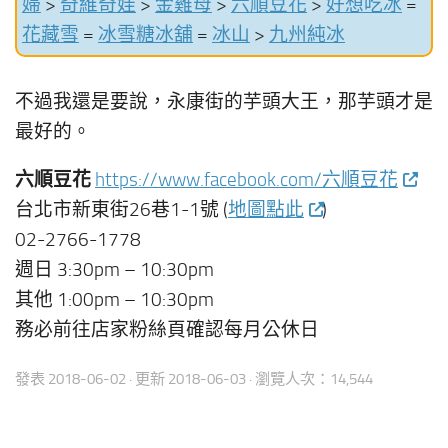
婦
>
奇維奇娃
>
金雞母
>
六順豆花
>
好想吃冰
=
花藏雪
=
冰雪糖冰舖
=
冰山
>
九州純冰
不過我還是要說，永康街的芋頭大王，那芋頭才是
最好的。
六順豆花
https://www.facebook.com/六順豆花
台北市新東街26巷1-1號 (
地圖點此
)
02-2766-1778
週日 3:30pm – 10:30pm
其他 1:00pm – 10:30pm
務必前往店家粉絲頁確認每月公休日
發表
2018-06-02
· 更新
2018-06-03
· 瀏覽人次：14,544