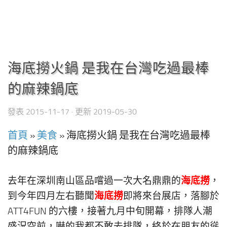
海底撈火鍋 是我在台灣吃過最棒
的麻辣鍋底
發表
2015-11-17
· 更新
2019-05-30
首頁
»
美食
»
海底撈火鍋 是我在台灣吃過最棒
的麻辣鍋底
海底撈
去年在深圳南山區品嚐過一次大名鼎鼎的
，
海底撈
到今年四月左右聽聞
即將來台展店，落腳於
ATT4FUN 的六樓，接著九月中旬開幕，排隊人潮
盛況空前，嚇的我都不敢去排隊，終於在朋友的慫