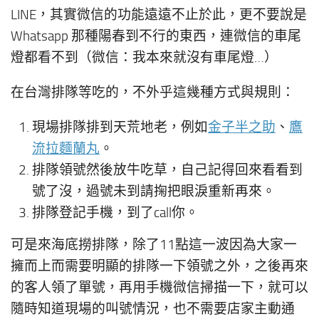
LINE，其實微信的功能遠遠不止於此，更不要說是
Whatsapp 那種陽春到不行的東西，連微信的車尾
燈都看不到（微信：我本來就沒有車尾燈…）
在台灣排隊等吃的，不外乎這幾種方式與規則：
現場排隊排到天荒地老，例如
金子半之助
、
鷹
流拉麵蘭丸
。
排隊領號然後放牛吃草，自己記得回來看看到
號了沒，過號未到請掬把眼淚重新再來。
排隊登記手機，到了call你。
可是來海底撈排隊，除了11點這一波因為大家一
擁而上而需要明顯的排隊一下領號之外，之後再來
的客人領了單號，再用手機微信掃描一下，就可以
隨時知道現場的叫號情況，也不需要店家主動通