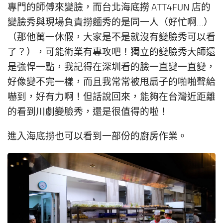
專門的師傅來變臉，而台北海底撈 ATT4FUN 店的
變臉秀與現場負責撈麵秀的是同一人（好忙啊…）
（那他萬一休假，大家是不是就沒有變臉秀可以看
了？），可能術業有專攻吧！獨立的變臉秀大師還
是強悍一點，我記得在深圳看的臉一直變一直變，
好像變不完一樣，而且我常常被甩扇子的啪啪聲給
嚇到，好有力啊！但話說回來，能夠在台灣近距離
的看到川劇變臉秀，還是很值得的啦！
進入海底撈也可以看到一部份的廚房作業。