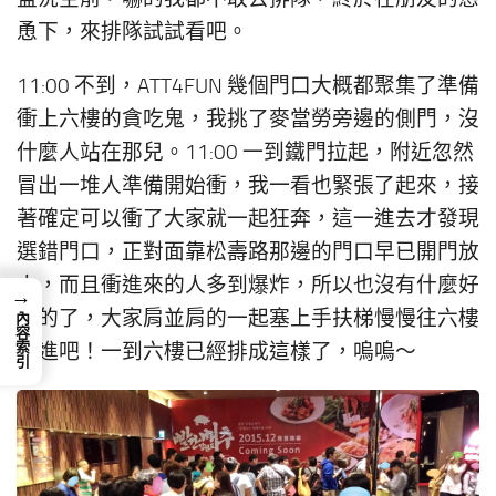
恿下，來排隊試試看吧。
11:00 不到，ATT4FUN 幾個門口大概都聚集了準備
衝上六樓的貪吃鬼，我挑了麥當勞旁邊的側門，沒
什麼人站在那兒。11:00 一到鐵門拉起，附近忽然
冒出一堆人準備開始衝，我一看也緊張了起來，接
著確定可以衝了大家就一起狂奔，這一進去才發現
選錯門口，正對面靠松壽路那邊的門口早已開門放
人，而且衝進來的人多到爆炸，所以也沒有什麼好
→
衝的了，大家肩並肩的一起塞上手扶梯慢慢往六樓
內容索引
邁進吧！一到六樓已經排成這樣了，嗚嗚～