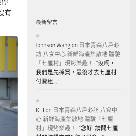
樣停
沒有
最新留言
Johnson.Wang
on
日本青森八戶必
訪 八食中心 新鮮海產集散地 體驗
「七厘村」現烤樂趣！
: “
沒啊，
我們是先採買，最後才去七厘村
付費租…
”
K.H
on
日本青森八戶必訪 八食中
心 新鮮海產集散地 體驗「七厘
村」現烤樂趣！
: “
您好! 請問七厘