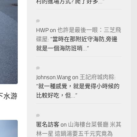
村的進場方式? 爬了好多…
”
HWP
on
也許是最後一眼：三芝飛
碟屋
: “
當時在那附近守海防,旁邊
就是一個海防班哨…
”
Johnson.Wang
on
王記府城肉粽
:
“
就一種感覺，就是覺得小時候的
下水游
比較好吃，但…
”
匿名訪客
on
山海樓台菜餐廳 米其
林一星 這鍋湯要五千元究竟為