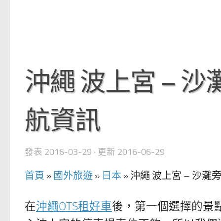
沖繩 波上宮 – 
航資訊
發表
2016-03-29
· 更新
2016-06-29
首頁
»
國外旅遊
»
日本
»
沖繩 波上宮 – 沙
在
沖繩OTS租好車
後，第一個選擇的景