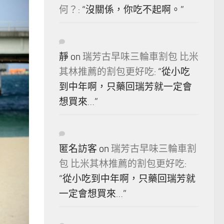
何？
: “
沒關係，你吃不起啊。
”
靜
on
瑞芳古早味三輪車割包 比米
其林推薦的割包更好吃
: “
從小吃
到中年啊，只藥回瑞芳就一定會
想買來…
”
匿名訪客
on
瑞芳古早味三輪車割
包 比米其林推薦的割包更好吃
:
“
從小吃到中年啊，只藥回瑞芳就
一定會想買來…
”