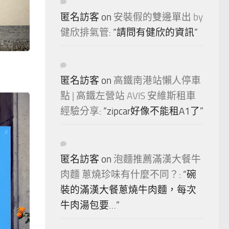
匿名訪客
on
安裝假的雙邊單出 by
健欣排氣管
: “
請問有健欣的資訊
”
匿名訪客
on
高鐵南港站懶人停車
點 | 高鐵左營站 AVIS 安維斯租車
經驗分享
: “
zipcar好像不能租A1了
”
匿名訪客
on
泡麵推薦滿漢大餐牛
肉麵 蔥燒珍味有什麼不同？
: “
碗
裝的滿漢大餐蔥燒牛肉麵，每次
牛肉湯包要…
”