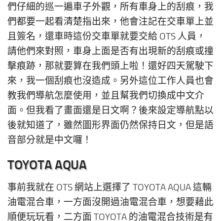
們仔細的巡一遍車子外觀，所有車身上的刮痕，我
們都要一起看清楚指出來，他會注記在交車單上並
且簽名，還車時這份交車單就要交給 OTS 人員，
請他們來對照，車身上面是否有出現新的刮痕或撞
擊痕跡，那就要算在我們頭上啦！還好四天駕駛下
來，我一個刮痕也沒造成。另外這位工作人員也會
教我們導航怎麼使用，並且幫我們切換成中文介
面。但我看了畫面還是日文啊？後來設定導航點以
後就知道了，雖然圖形界面仍然保持日文，但是語
音部分就是中文囉！
TOYOTA AQUA
事前我就在 OTS 網站上選擇了 TOYOTA AQUA 這輛
油電混合車，一方面沒開過油電混合車，想要藉此
順便玩玩看，二方面 TOYOTA 的油電混合技術是有