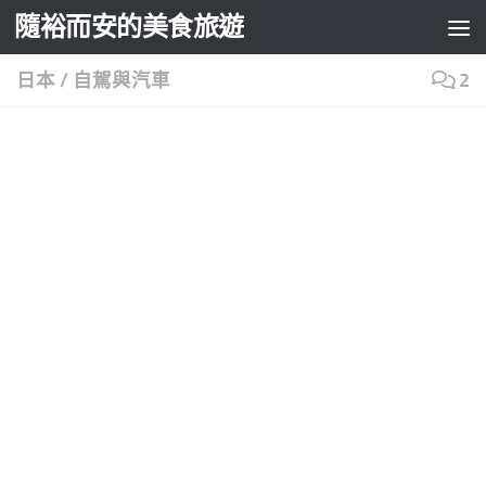
隨裕而安的美食旅遊
Skip to content
日本
/
自駕與汽車
2