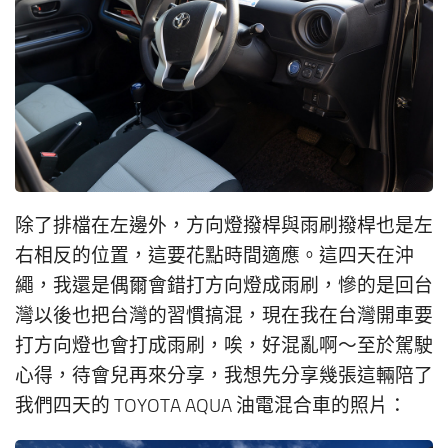
除了排檔在左邊外，方向燈撥桿與雨刷撥桿也是左
右相反的位置，這要花點時間適應。這四天在沖
繩，我還是偶爾會錯打方向燈成雨刷，慘的是回台
灣以後也把台灣的習慣搞混，現在我在台灣開車要
打方向燈也會打成雨刷，唉，好混亂啊～至於駕駛
心得，待會兒再來分享，我想先分享幾張這輛陪了
我們四天的 TOYOTA AQUA 油電混合車的照片：