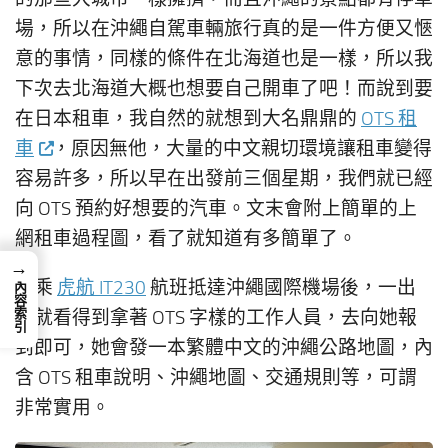
場，所以在沖繩自駕車輛旅行真的是一件方便又愜
意的事情，同樣的條件在北海道也是一樣，所以我
下次去北海道大概也想要自己開車了吧！而說到要
在日本租車，我自然的就想到大名鼎鼎的
OTS 租
車
，原因無他，大量的中文親切環境讓租車變得
容易許多，所以早在出發前三個星期，我們就已經
向 OTS 預約好想要的汽車。文末會附上簡單的上
網租車過程圖，看了就知道有多簡單了。
→
搭乘
虎航 IT230
航班抵達沖繩國際機場後，一出
內容索引
來就看得到拿著 OTS 字樣的工作人員，去向她報
到即可，她會發一本繁體中文的沖繩公路地圖，內
含 OTS 租車說明、沖繩地圖、交通規則等，可謂
非常實用。