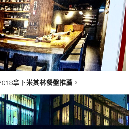
018拿下
米其林餐盤推薦
。