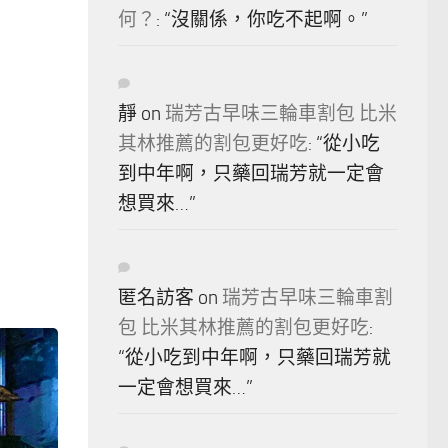
何？
: “
沒關係，你吃不起啊。
”
靜
on
瑞芳古早味三輪車割包 比米
其林推薦的割包更好吃
: “
從小吃
到中年啊，只藥回瑞芳就一定會
想買來…
”
匿名訪客
on
瑞芳古早味三輪車割
包 比米其林推薦的割包更好吃
:
“
從小吃到中年啊，只藥回瑞芳就
一定會想買來…
”