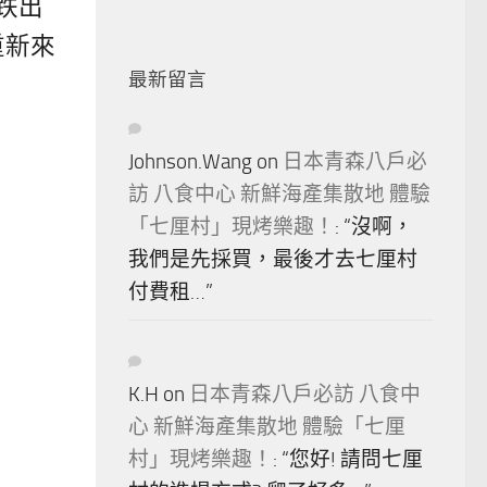
跌出
重新來
最新留言
Johnson.Wang
on
日本青森八戶必
訪 八食中心 新鮮海產集散地 體驗
「七厘村」現烤樂趣！
: “
沒啊，
我們是先採買，最後才去七厘村
付費租…
”
K.H
on
日本青森八戶必訪 八食中
心 新鮮海產集散地 體驗「七厘
村」現烤樂趣！
: “
您好! 請問七厘