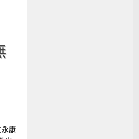
無
在
永康