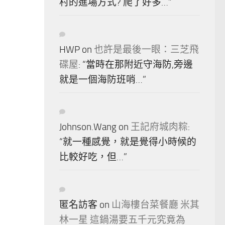
村的進場方式? 爬了好多…
”
HWP
on
也許是最後一眼：三芝飛
碟屋
: “
當時在那附近守海防,旁邊
就是一個海防班哨…
”
Johnson.Wang
on
王記府城肉粽
:
“
就一種感覺，就是覺得小時候的
比較好吃，但…
”
匿名訪客
on
山海樓台菜餐廳 米其
林一星 這鍋湯要五千元究竟為