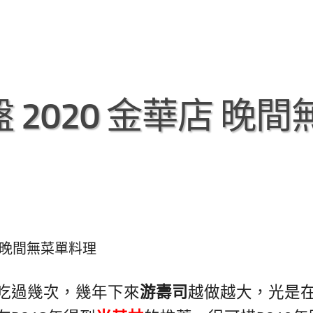
2020 金華店 晚間
店 晚間無菜單料理
吃過幾次，幾年下來
游壽司
越做越大，光是