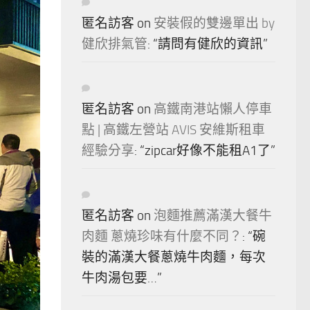
匿名訪客
on
安裝假的雙邊單出 by
健欣排氣管
: “
請問有健欣的資訊
”
匿名訪客
on
高鐵南港站懶人停車
點 | 高鐵左營站 AVIS 安維斯租車
經驗分享
: “
zipcar好像不能租A1了
”
匿名訪客
on
泡麵推薦滿漢大餐牛
肉麵 蔥燒珍味有什麼不同？
: “
碗
裝的滿漢大餐蔥燒牛肉麵，每次
牛肉湯包要…
”