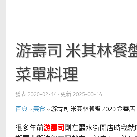
游壽司 米其林餐盤 
菜單料理
發表
2020-02-14
· 更新
2025-08-14
首頁
»
美食
»
游壽司 米其林餐盤 2020 金華
很多年前
游壽司
剛在麗水街開店時我就