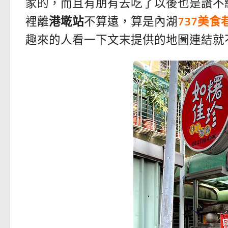
家的，而且有朋有去吃了以後也是讚不
裡離
港墘站
不算遠，算是內湖
737美食
趣來的人看一下文末提供的地圖連結就