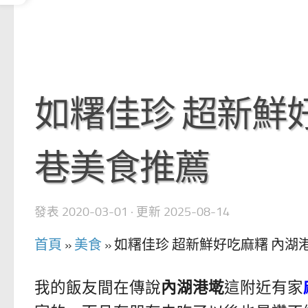
如糬佳珍 超新鮮好
巷美食推薦
發表
2020-03-01
· 更新
2025-08-14
首頁
»
美食
»
如糬佳珍 超新鮮好吃麻糬 內湖
我的飯友間在傳說
內湖港墘
這附近有家