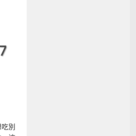
7
想吃別