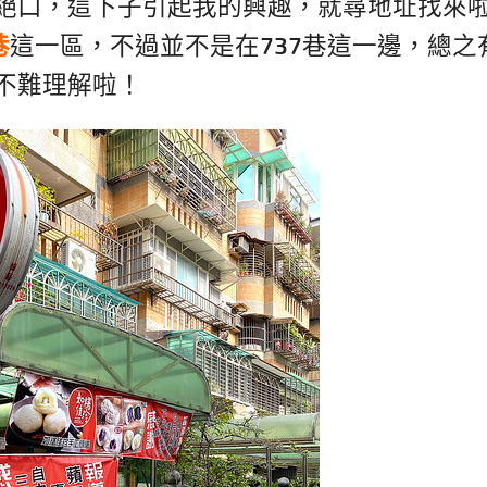
絕口，這下子引起我的興趣，就尋地址找來
巷
這一區，不過並不是在
737
巷這一邊，總之
不難理解啦！