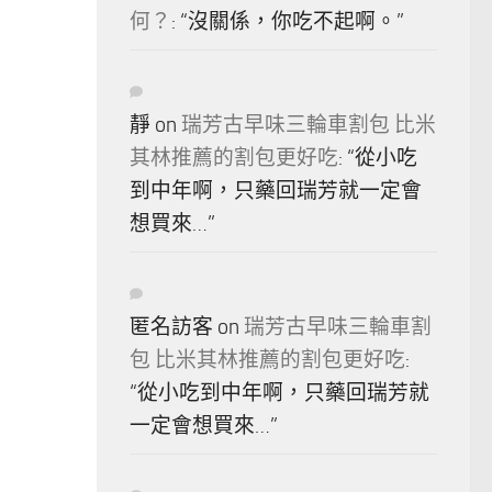
何？
: “
沒關係，你吃不起啊。
”
靜
on
瑞芳古早味三輪車割包 比米
其林推薦的割包更好吃
: “
從小吃
到中年啊，只藥回瑞芳就一定會
想買來…
”
匿名訪客
on
瑞芳古早味三輪車割
包 比米其林推薦的割包更好吃
:
“
從小吃到中年啊，只藥回瑞芳就
一定會想買來…
”