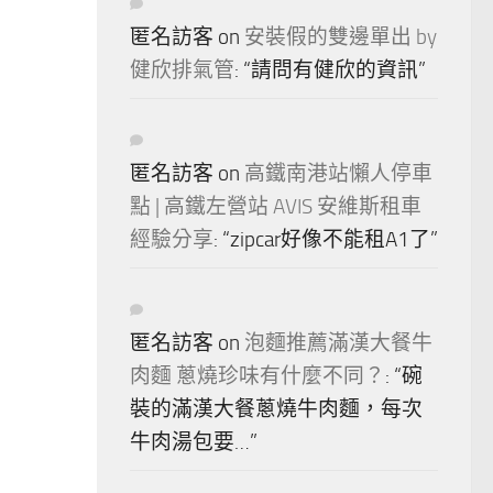
匿名訪客
on
安裝假的雙邊單出 by
健欣排氣管
: “
請問有健欣的資訊
”
匿名訪客
on
高鐵南港站懶人停車
點 | 高鐵左營站 AVIS 安維斯租車
經驗分享
: “
zipcar好像不能租A1了
”
匿名訪客
on
泡麵推薦滿漢大餐牛
肉麵 蔥燒珍味有什麼不同？
: “
碗
裝的滿漢大餐蔥燒牛肉麵，每次
牛肉湯包要…
”