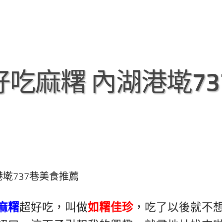
吃麻糬 內湖港墘73
港墘737巷美食推薦
麻糬
超好吃，叫做
如糬佳珍
，吃了以後就不