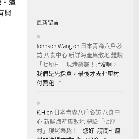
啦。這
有興
最新留言
Johnson.Wang
on
日本青森八戶必
訪 八食中心 新鮮海產集散地 體驗
「七厘村」現烤樂趣！
: “
沒啊，
我們是先採買，最後才去七厘村
付費租…
”
K.H
on
日本青森八戶必訪 八食中
心 新鮮海產集散地 體驗「七厘
村」現烤樂趣！
: “
您好! 請問七厘