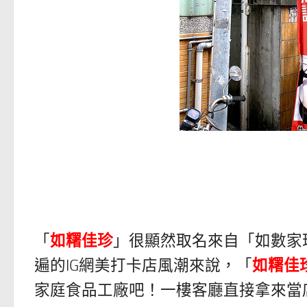
「
如糬佳珍
」很顯然取名來自「如數家
遍的IG網美打卡店風潮來說，「
如糬佳
家庭食品工廠吧！一樓客廳直接拿來當