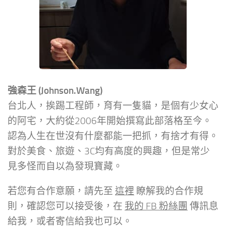
強森王 (Johnson.Wang)
台北人，挨踢工程師，育有一隻貓，是個有少女心
的阿宅，大約從2006年開始撰寫此部落格至今。
認為人生在世沒有什麼都能一把抓，有捨才有得。
對於美食、旅遊、3C均有高度的興趣，但是常少
見多怪而自以為發現寶藏。
若您有合作意願，請先至
這裡
瞭解我的合作規
則，確認您可以接受後，在
我的 FB 粉絲團
傳訊息
給我，或者寄信給我也可以。