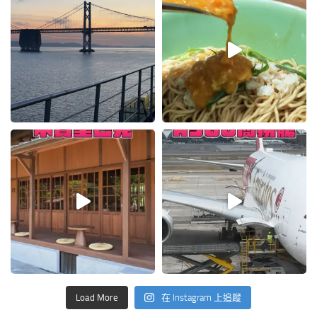
Load More
在 Instagram 上追蹤