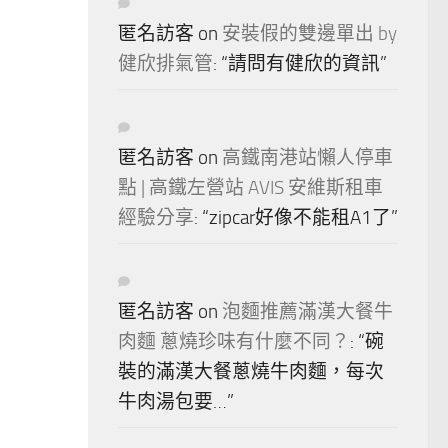
匿名訪客
on
安裝假的雙邊單出 by
健欣排氣管
: “
請問有健欣的資訊
”
匿名訪客
on
高鐵南港站懶人停車
點 | 高鐵左營站 AVIS 安維斯租車
經驗分享
: “
zipcar好像不能租A1了
”
匿名訪客
on
泡麵推薦滿漢大餐牛
肉麵 蔥燒珍味有什麼不同？
: “
碗
裝的滿漢大餐蔥燒牛肉麵，每次
牛肉湯包要…
”