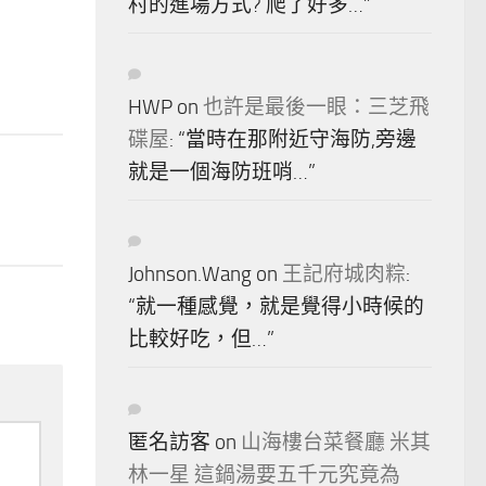
村的進場方式? 爬了好多…
”
HWP
on
也許是最後一眼：三芝飛
碟屋
: “
當時在那附近守海防,旁邊
就是一個海防班哨…
”
Johnson.Wang
on
王記府城肉粽
:
“
就一種感覺，就是覺得小時候的
比較好吃，但…
”
匿名訪客
on
山海樓台菜餐廳 米其
林一星 這鍋湯要五千元究竟為