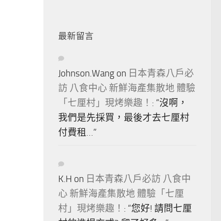
最新留言
Johnson.Wang
on
日本青森八戶必
訪 八食中心 新鮮海產集散地 體驗
「七厘村」現烤樂趣！
: “
沒啊，
我們是先採買，最後才去七厘村
付費租…
”
K.H
on
日本青森八戶必訪 八食中
心 新鮮海產集散地 體驗「七厘
村」現烤樂趣！
: “
您好! 請問七厘