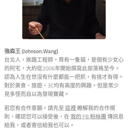
強森王 (Johnson.Wang)
台北人，挨踢工程師，育有一隻貓，是個有少女心
的阿宅，大約從2006年開始撰寫此部落格至今。
認為人生在世沒有什麼都能一把抓，有捨才有得。
對於美食、旅遊、3C均有高度的興趣，但是常少
見多怪而自以為發現寶藏。
若您有合作意願，請先至
這裡
瞭解我的合作規
則，確認您可以接受後，在
我的 FB 粉絲團
傳訊息
給我，或者寄信給我也可以。