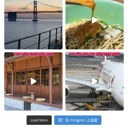
Load More
在 Instagram 上追蹤