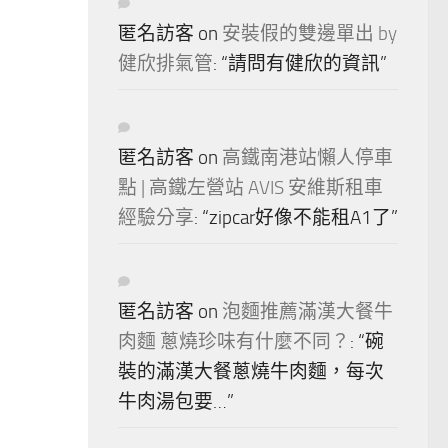
匿名訪客
on
安裝假的雙邊單出 by
健欣排氣管
: “
請問有健欣的資訊
”
匿名訪客
on
高鐵南港站懶人停車
點 | 高鐵左營站 AVIS 安維斯租車
經驗分享
: “
zipcar好像不能租A1了
”
匿名訪客
on
泡麵推薦滿漢大餐牛
肉麵 蔥燒珍味有什麼不同？
: “
碗
裝的滿漢大餐蔥燒牛肉麵，每次
牛肉湯包要…
”