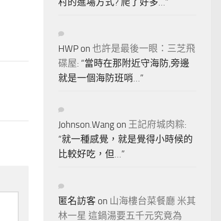
村的進場方式? 爬了好多…
”
HWP
on
也許是最後一眼：三芝飛
碟屋
: “
當時在那附近守海防,旁邊
就是一個海防班哨…
”
Johnson.Wang
on
王記府城肉粽
:
“
就一種感覺，就是覺得小時候的
比較好吃，但…
”
匿名訪客
on
山海樓台菜餐廳 米其
林一星 這鍋湯要五千元究竟為