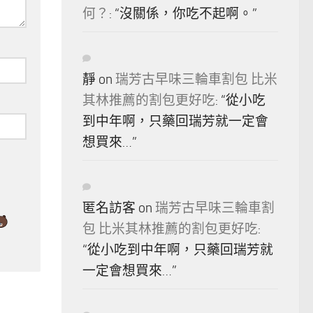
何？
: “
沒關係，你吃不起啊。
”
靜
on
瑞芳古早味三輪車割包 比米
其林推薦的割包更好吃
: “
從小吃
到中年啊，只藥回瑞芳就一定會
想買來…
”
匿名訪客
on
瑞芳古早味三輪車割
包 比米其林推薦的割包更好吃
:
“
從小吃到中年啊，只藥回瑞芳就
一定會想買來…
”