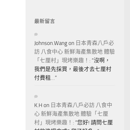
最新留言
Johnson.Wang
on
日本青森八戶必
訪 八食中心 新鮮海產集散地 體驗
「七厘村」現烤樂趣！
: “
沒啊，
我們是先採買，最後才去七厘村
付費租…
”
K.H
on
日本青森八戶必訪 八食中
心 新鮮海產集散地 體驗「七厘
村」現烤樂趣！
: “
您好! 請問七厘