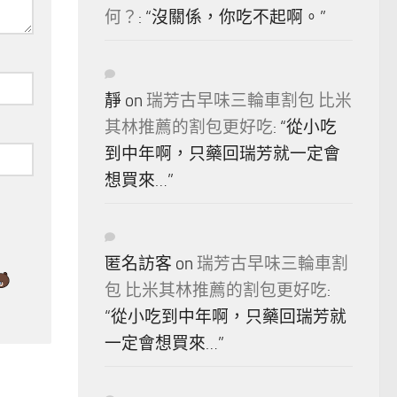
何？
: “
沒關係，你吃不起啊。
”
靜
on
瑞芳古早味三輪車割包 比米
其林推薦的割包更好吃
: “
從小吃
到中年啊，只藥回瑞芳就一定會
想買來…
”
匿名訪客
on
瑞芳古早味三輪車割
包 比米其林推薦的割包更好吃
:
“
從小吃到中年啊，只藥回瑞芳就
一定會想買來…
”