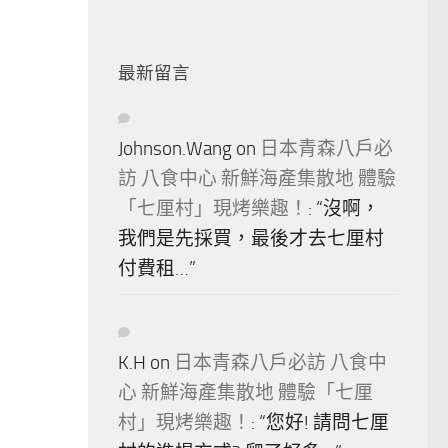
最新留言
Johnson.Wang
on
日本青森八戶必
訪 八食中心 新鮮海產集散地 體驗
「七厘村」現烤樂趣！
: “
沒啊，
我們是先採買，最後才去七厘村
付費租…
”
K.H
on
日本青森八戶必訪 八食中
心 新鮮海產集散地 體驗「七厘
村」現烤樂趣！
: “
您好! 請問七厘