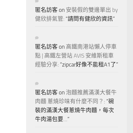
匿名訪客
on
安裝假的雙邊單出 by
健欣排氣管
: “
請問有健欣的資訊
”
匿名訪客
on
高鐵南港站懶人停車
點 | 高鐵左營站 AVIS 安維斯租車
經驗分享
: “
zipcar好像不能租A1了
”
匿名訪客
on
泡麵推薦滿漢大餐牛
肉麵 蔥燒珍味有什麼不同？
: “
碗
裝的滿漢大餐蔥燒牛肉麵，每次
牛肉湯包要…
”