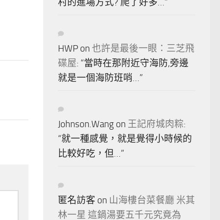
村的進場方式? 爬了好多…
”
HWP
on
也許是最後一眼：三芝飛
碟屋
: “
當時在那附近守海防,旁邊
就是一個海防班哨…
”
Johnson.Wang
on
王記府城肉粽
:
“
就一種感覺，就是覺得小時候的
比較好吃，但…
”
匿名訪客
on
山海樓台菜餐廳 米其
林一星 這鍋湯要五千元究竟為