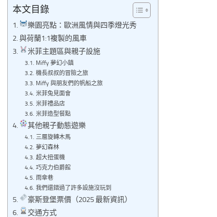
本文目錄
樂園亮點：歐洲風情與四季燈光秀
與荷蘭1:1複製的風車
米菲主題區與親子設施
Miffy 夢幻小鎮
機長叔叔的冒險之旅
Miffy 與朋友們的帆船之旅
米菲兔見面會
米菲禮品店
米菲造型餐點
其他親子動態遊樂
三層旋轉木馬
夢幻森林
超大扭蛋機
巧克力伯爵館
雨傘巷
我們還錯過了許多設施沒玩到
豪斯登堡票價（2025 最新資訊）
交通方式