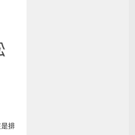
松
在是排