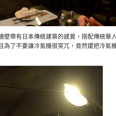
牆壁帶有日本傳統建築的感覺，搭配傳統華
且為了不要讓冷氣機很突兀，竟然還把冷氣