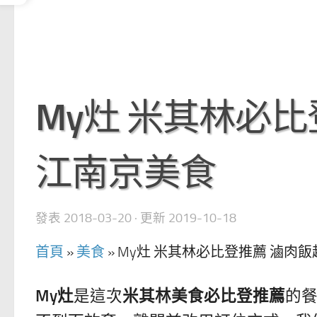
My灶 米其林必比
江南京美食
發表
2018-03-20
· 更新
2019-10-18
首頁
»
美食
»
My灶 米其林必比登推薦 滷肉飯
My灶
是這次
米其林美食必比登推薦
的