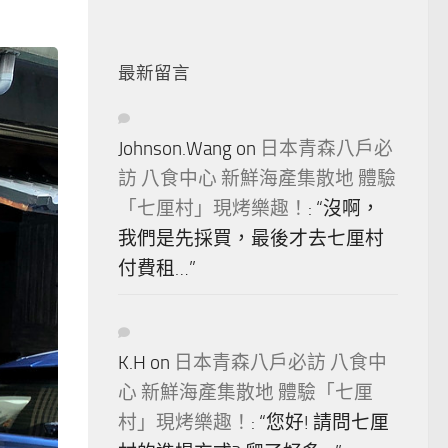
最新留言
Johnson.Wang
on
日本青森八戶必
訪 八食中心 新鮮海產集散地 體驗
「七厘村」現烤樂趣！
: “
沒啊，
我們是先採買，最後才去七厘村
付費租…
”
K.H
on
日本青森八戶必訪 八食中
心 新鮮海產集散地 體驗「七厘
村」現烤樂趣！
: “
您好! 請問七厘