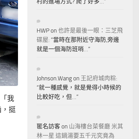
村的進場方式? 爬了好多…
”
HWP
on
也許是最後一眼：三芝飛
碟屋
: “
當時在那附近守海防,旁邊
就是一個海防班哨…
”
Johnson.Wang
on
王記府城肉粽
:
“
就一種感覺，就是覺得小時候的
比較好吃，但…
”
「我
涵，挺
匿名訪客
on
山海樓台菜餐廳 米其
林一星 這鍋湯要五千元究竟為