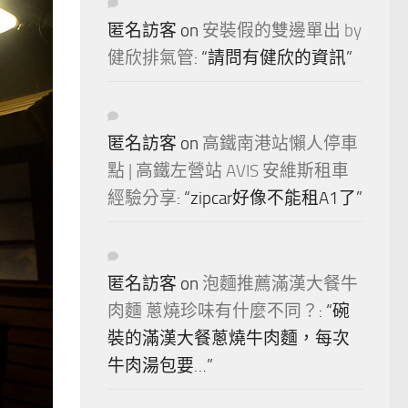
匿名訪客
on
安裝假的雙邊單出 by
健欣排氣管
: “
請問有健欣的資訊
”
匿名訪客
on
高鐵南港站懶人停車
點 | 高鐵左營站 AVIS 安維斯租車
經驗分享
: “
zipcar好像不能租A1了
”
匿名訪客
on
泡麵推薦滿漢大餐牛
肉麵 蔥燒珍味有什麼不同？
: “
碗
裝的滿漢大餐蔥燒牛肉麵，每次
牛肉湯包要…
”