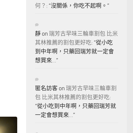
何？
: “
沒關係，你吃不起啊。
”
靜
on
瑞芳古早味三輪車割包 比米
其林推薦的割包更好吃
: “
從小吃
到中年啊，只藥回瑞芳就一定會
想買來…
”
匿名訪客
on
瑞芳古早味三輪車割
包 比米其林推薦的割包更好吃
:
“
從小吃到中年啊，只藥回瑞芳就
一定會想買來…
”