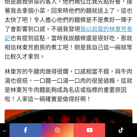
倒是跟我併桌的客人，他們兩位比我先點好餐，接
著我去拿個小菜，回來時他們的麵就送上了，這也
太快了吧！令人擔心他們的麵條是不是煮好一陣子
了會影響到口感。不過我發現
我以前寫的林東芳食
記
也有提到這點，當時我說麵條還是很好吃，那就
相信林東芳廚房的煮工吧！倒是我自己這一碗就等
比較久才拿到。
林東芳的牛腱肉燉得很爛，口感相當不錯，與牛肉
湯也很搭，一口麵一口湯一口肉的很是過癮，這就
是林東芳牛肉麵能夠成為名店或指標的重要原因
啦！人家這一碗確實是做得好啊！
←