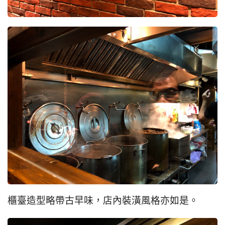
櫃臺造型略帶古早味，店內裝潢風格亦如是。