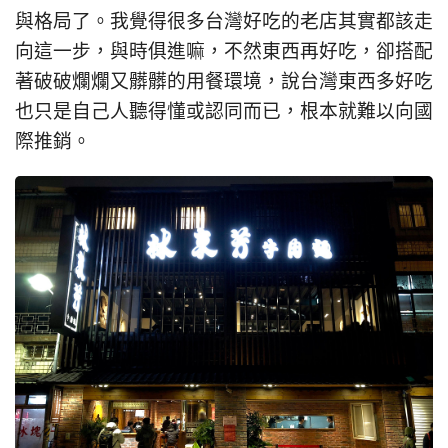
與格局了。我覺得很多台灣好吃的老店其實都該走
向這一步，與時俱進嘛，不然東西再好吃，卻搭配
著破破爛爛又髒髒的用餐環境，說台灣東西多好吃
也只是自己人聽得懂或認同而已，根本就難以向國
際推銷。