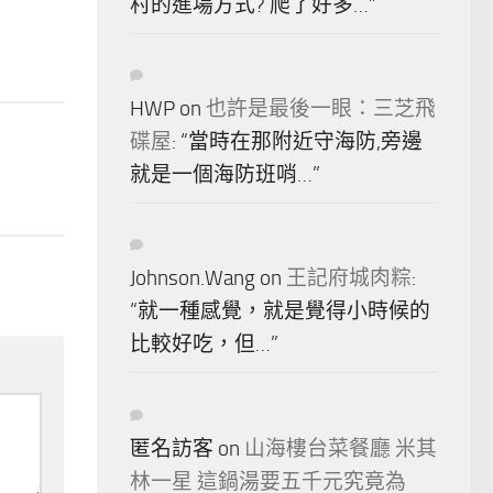
村的進場方式? 爬了好多…
”
HWP
on
也許是最後一眼：三芝飛
碟屋
: “
當時在那附近守海防,旁邊
就是一個海防班哨…
”
Johnson.Wang
on
王記府城肉粽
:
“
就一種感覺，就是覺得小時候的
比較好吃，但…
”
匿名訪客
on
山海樓台菜餐廳 米其
林一星 這鍋湯要五千元究竟為