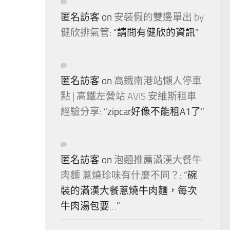
匿名訪客
on
安裝假的雙邊單出 by
健欣排氣管
: “
請問有健欣的資訊
”
匿名訪客
on
高鐵南港站懶人停車
點 | 高鐵左營站 AVIS 安維斯租車
經驗分享
: “
zipcar好像不能租A1了
”
匿名訪客
on
泡麵推薦滿漢大餐牛
肉麵 蔥燒珍味有什麼不同？
: “
碗
裝的滿漢大餐蔥燒牛肉麵，每次
牛肉湯包要…
”