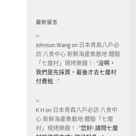
最新留言
Johnson.Wang
on
日本青森八戶必
訪 八食中心 新鮮海產集散地 體驗
「七厘村」現烤樂趣！
: “
沒啊，
我們是先採買，最後才去七厘村
付費租…
”
K.H
on
日本青森八戶必訪 八食中
心 新鮮海產集散地 體驗「七厘
村」現烤樂趣！
: “
您好! 請問七厘