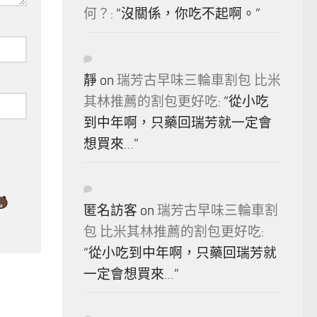
何？
: “
沒關係，你吃不起啊。
”
靜
on
瑞芳古早味三輪車割包 比米
其林推薦的割包更好吃
: “
從小吃
到中年啊，只藥回瑞芳就一定會
想買來…
”
匿名訪客
on
瑞芳古早味三輪車割
包 比米其林推薦的割包更好吃
:
“
從小吃到中年啊，只藥回瑞芳就
一定會想買來…
”