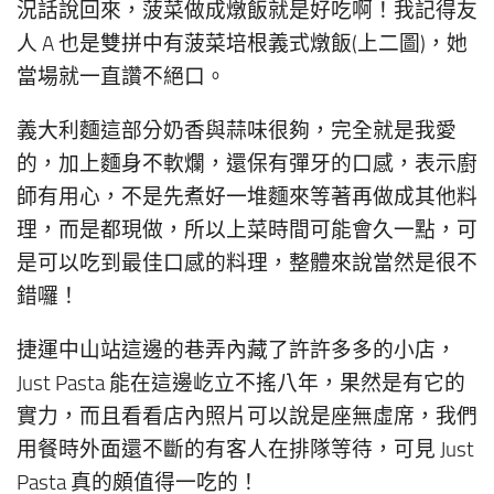
況話說回來，菠菜做成燉飯就是好吃啊！我記得友
人 A 也是雙拼中有菠菜培根義式燉飯(上二圖)，她
當場就一直讚不絕口。
義大利麵這部分奶香與蒜味很夠，完全就是我愛
的，加上麵身不軟爛，還保有彈牙的口感，表示廚
師有用心，不是先煮好一堆麵來等著再做成其他料
理，而是都現做，所以上菜時間可能會久一點，可
是可以吃到最佳口感的料理，整體來說當然是很不
錯囉！
捷運中山站這邊的巷弄內藏了許許多多的小店，
Just Pasta 能在這邊屹立不搖八年，果然是有它的
實力，而且看看店內照片可以說是座無虛席，我們
用餐時外面還不斷的有客人在排隊等待，可見 Just
Pasta 真的頗值得一吃的！