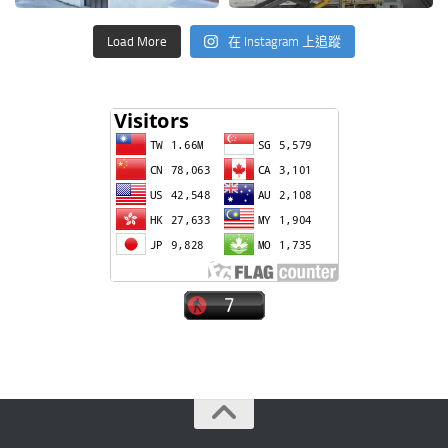
Load More
在 Instagram 上追蹤