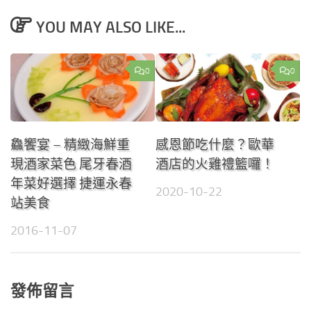
YOU MAY ALSO LIKE...
0
0
鱻饗宴 – 精緻海鮮重
感恩節吃什麼？歐華
現酒家菜色 尾牙春酒
酒店的火雞禮籃囉！
年菜好選擇 捷運永春
2020-10-22
站美食
2016-11-07
發佈留言