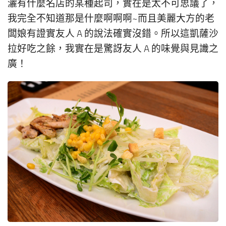
灑有什麼名店的某種起司，實在是太不可思議了，
我完全不知道那是什麼啊啊啊~而且美麗大方的老
闆娘有證實友人 A 的說法確實沒錯。所以這凱薩沙
拉好吃之餘，我實在是驚訝友人 A 的味覺與見識之
廣！