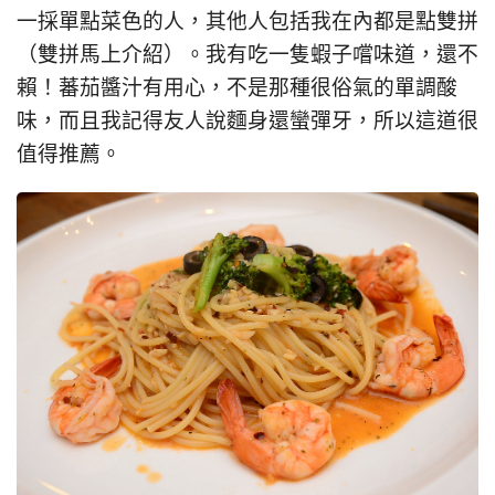
一採單點菜色的人，其他人包括我在內都是點雙拼
（雙拼馬上介紹）。我有吃一隻蝦子嚐味道，還不
賴！蕃茄醬汁有用心，不是那種很俗氣的單調酸
味，而且我記得友人說麵身還蠻彈牙，所以這道很
值得推薦。