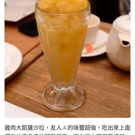
雞肉大凱薩沙拉，友人 A 的味蕾超強，吃出來上面