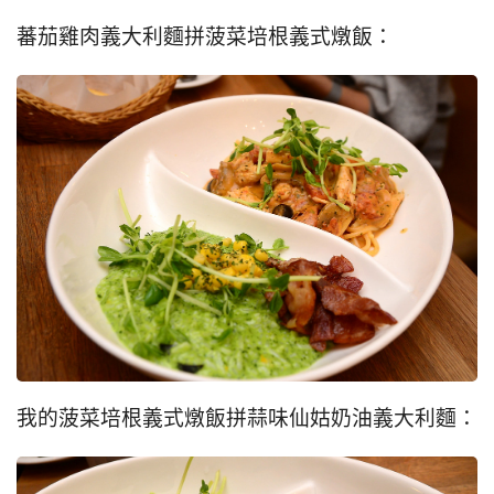
蕃茄雞肉義大利麵拼菠菜培根義式燉飯：
我的菠菜培根義式燉飯拼蒜味仙姑奶油義大利麵：