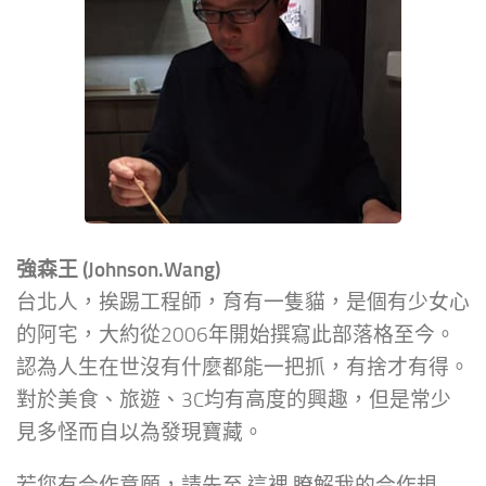
強森王 (Johnson.Wang)
台北人，挨踢工程師，育有一隻貓，是個有少女心
的阿宅，大約從2006年開始撰寫此部落格至今。
認為人生在世沒有什麼都能一把抓，有捨才有得。
對於美食、旅遊、3C均有高度的興趣，但是常少
見多怪而自以為發現寶藏。
若您有合作意願，請先至
這裡
瞭解我的合作規