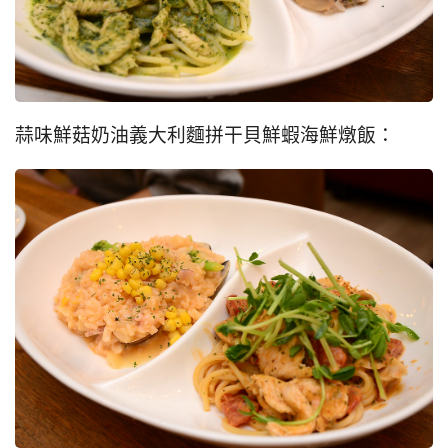
蒜味鮮菇奶油義大利麵拼干貝鮮蝦海鮮燉飯：