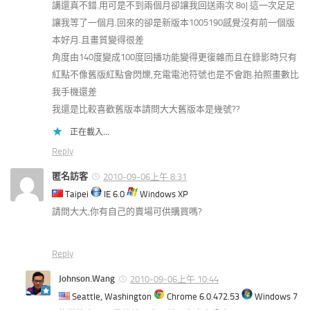
講還真不錯.用可是不到兩個月卻讓我回送兩次 8o| 這一次足足
讓我等了一個月.回來的卻是新版本1005190感覺沒有前一個版
本好月.且畫質變得很差
角度由140度變成100度回播功能變得更復雜而且在錄影時只有
紅點不像舊版紅點會閃爍,充電電池符號也是不會跑.拍照畫數比
我手機還差
我還是比較喜歡舊版本請問大大舊版本是幾號??
正在載入...
Reply
匿名訪客
2010-09-06上午 8:31
Taipei
IE 6.0
Windows XP
請問大大,你有自己的賣場可供購買嗎?
Reply
Johnson.Wang
2010-09-06上午 10:44
Seattle, Washington
Chrome 6.0.472.53
Windows 7