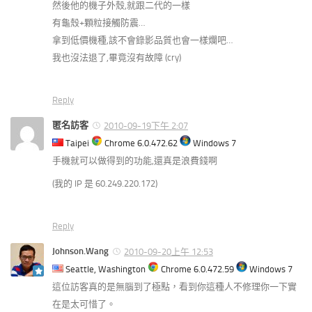
然後他的機子外殼,就跟二代的一樣
有龜殼+顆粒接觸防震…
拿到低價機種,該不會錄影品質也會一樣爛吧…
我也沒法退了,畢竟沒有故障 (cry)
Reply
匿名訪客
2010-09-19下午 2:07
Taipei
Chrome 6.0.472.62
Windows 7
手機就可以做得到的功能,還真是浪費錢啊
(我的 IP 是 60.249.220.172)
Reply
Johnson.Wang
2010-09-20上午 12:53
Seattle, Washington
Chrome 6.0.472.59
Windows 7
這位訪客真的是無腦到了極點，看到你這種人不修理你一下實
在是太可惜了。