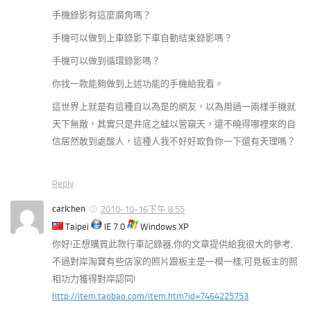
手機錄影有這麼廣角嗎？
手機可以做到上車錄影下車自動結束錄影嗎？
手機可以做到循環錄影嗎？
你找一款能夠做到上述功能的手機給我看。
這世界上就是有這種自以為是的網友，以為用過一兩樣手機就
天下無敵，其實只是井底之蛙以管窺天，還不曉得哪裡來的自
信居然敢到處酸人，這種人我不好好欺負你一下還有天理嗎？
Reply
carlchen
2010-10-16下午 8:55
Taipei
IE 7.0
Windows XP
你好!正想購買此款行車記錄器,你的文章提供給我很大的參考,
不過對岸淘寶有些店家的照片跟板主是一模一樣,可見板主的照
相功力獲得對岸認同!
http://item.taobao.com/item.htm?id=7464225753