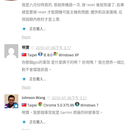
我是六月份時買的, 曾經摔機過一次, 按 reset 後就恢復了; 如果
總是要按 reset 才能開機可能主機有問題, 儘快和店家連絡, 在
保固期內修好才是上策.
正在載入...
Reply
啊寶
2010-07-06下午 3:17
Taipei
IE 8.0
Windows XP
你那個gps的車架 是什麼牌子的啊？ 好用嗎？ 我也想弄一個比
較不會擋道前面。
正在載入...
Reply
Johnson.Wang
2010-07-06下午 3:21
Taipei
Chrome 5.0.375.99
Windows 7
啊寶，我那個車架就是 Garmin 原廠的矽膠車架。
正在載入...