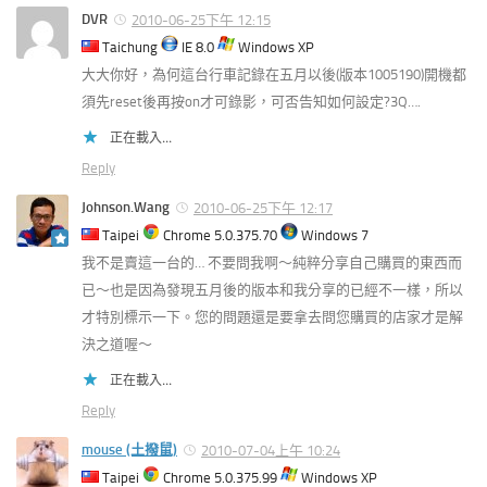
DVR
2010-06-25下午 12:15
Taichung
IE 8.0
Windows XP
大大你好，為何這台行車記錄在五月以後(版本1005190)開機都
須先reset後再按on才可錄影，可否告知如何設定?3Q….
正在載入...
Reply
Johnson.Wang
2010-06-25下午 12:17
Taipei
Chrome 5.0.375.70
Windows 7
我不是賣這一台的… 不要問我啊～純粹分享自己購買的東西而
已～也是因為發現五月後的版本和我分享的已經不一樣，所以
才特別標示一下。您的問題還是要拿去問您購買的店家才是解
決之道喔～
正在載入...
Reply
mouse (土撥鼠)
2010-07-04上午 10:24
Taipei
Chrome 5.0.375.99
Windows XP