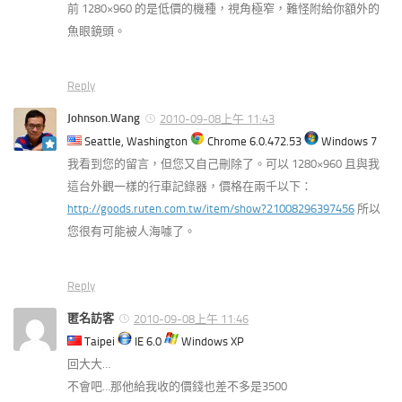
前 1280×960 的是低價的機種，視角極窄，難怪附給你額外的
魚眼鏡頭。
Reply
Johnson.Wang
2010-09-08上午 11:43
Seattle, Washington
Chrome 6.0.472.53
Windows 7
我看到您的留言，但您又自己刪除了。可以 1280×960 且與我
這台外觀一樣的行車記錄器，價格在兩千以下：
http://goods.ruten.com.tw/item/show?21008296397456
所以
您很有可能被人海噱了。
Reply
匿名訪客
2010-09-08上午 11:46
Taipei
IE 6.0
Windows XP
回大大…
不會吧…那他給我收的價錢也差不多是3500