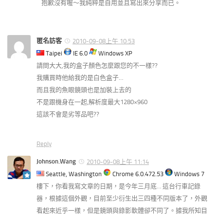
抱歉沒有喔～我純粹是自用並且寫出來分享而已。
匿名訪客
2010-09-08上午 10:53
Taipei
IE 6.0
Windows XP
請問大大,我的盒子顏色怎麼跟您的不一樣??
我購買時他給我的是白色盒子…
而且我的魚眼鏡頭也是加裝上去的
不是跟機身在一起,解析度最大1280×960
這該不會是劣等品吧??
Reply
Johnson.Wang
2010-09-08上午 11:14
Seattle, Washington
Chrome 6.0.472.53
Windows 7
樓下，你看我寫文章的日期，是今年三月底… 這台行車記錄
器，根據這個外觀，目前至少衍生出三四種不同版本了，外觀
看起來近乎一樣，但是鏡頭與錄影軟體卻不同了。據我所知目