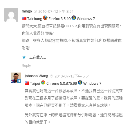
mingo
2010-07-12下午 8:54
Taichung
Firefox 3.5.10
Windows 7
請問大大,這台行車記錄器HD DVR,你用到現在有出現問題嗎?
你個人覺得好用嗎?
網路上很多人都說容易故障,不知道真實性如何,所以想請教你.
謝謝!
正在載入...
Reply
Johnson.Wang
2010-07-13下午 5:51
Taipei
Chrome 5.0.375.99
Windows 7
其實我也聽說這一台很容易故障，不過我自己這一台從買來
到現在三個多月了都還沒有故障。要提醒的是，我買的這種
版本，現在已經買不到了，請看我文末有補充說明。
另外我有在車上的點煙器電源部分併聯電容，達到簡易穩壓
的目的就是了。