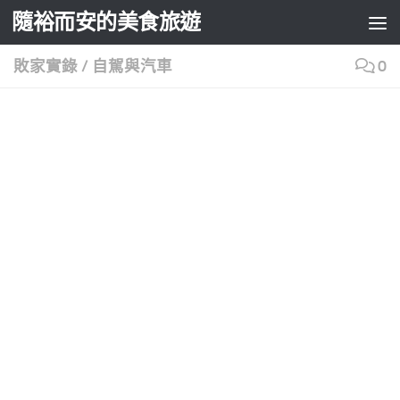
隨裕而安的美食旅遊
Skip to content
敗家實錄
/
自駕與汽車
0