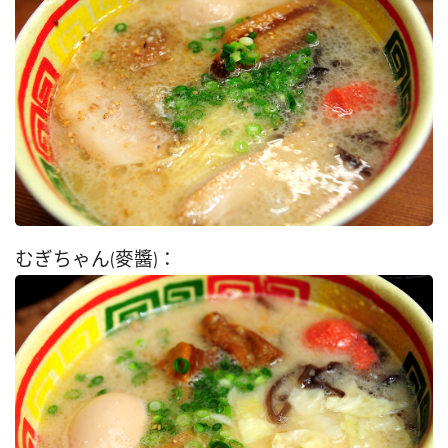
むぎちゃん(麥醬)：