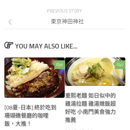
PREVIOUS STORY
東京神田神社
YOU MAY ALSO LIKE...
8
0
重熙老麵 如日似中的
雞湯拉麵 雞湯燉飯超
[08夏-日本] 終於吃到
好吃 小南門美食強力
珊瑚礁餐廳的咖哩
推薦
飯，大推！