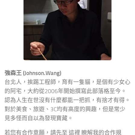
強森王 (Johnson.Wang)
台北人，挨踢工程師，育有一隻貓，是個有少女心
的阿宅，大約從2006年開始撰寫此部落格至今。
認為人生在世沒有什麼都能一把抓，有捨才有得。
對於美食、旅遊、3C均有高度的興趣，但是常少
見多怪而自以為發現寶藏。
若您有合作意願，請先至
這裡
瞭解我的合作規