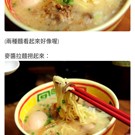
(兩種麵看起來好像喔)
麥醬拉麵撈起來：