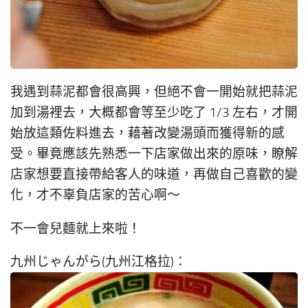
我遇到蒜泥都會很高興，但絕不會一開始就把蒜泥
加到湯裡去，大概都會等至少吃了 1/3 左右，才開
始放這類佐料進去，藉著改變湯頭而獲得新的感
受。畢竟應該先熟悉一下店家做出來的原味，瞭解
店家想要直接帶給客人的味道，再做自己喜歡的變
化，才不辜負店家的苦心啊～
不一會兒麵就上來啦！
九州じゃんがら(九州江格拉)：