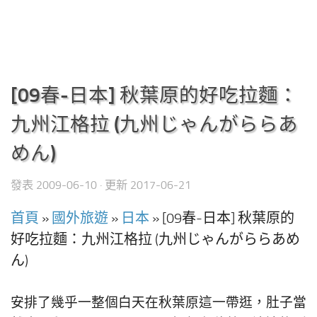
[09春-日本] 秋葉原的好吃拉麵：
九州江格拉 (九州じゃんがららあ
めん)
發表
2009-06-10
· 更新
2017-06-21
首頁
»
國外旅遊
»
日本
»
[09春-日本] 秋葉原的
好吃拉麵：九州江格拉 (九州じゃんがららあめ
ん)
安排了幾乎一整個白天在秋葉原這一帶逛，肚子當