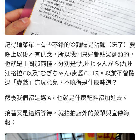
記得這菜單上有些不錯的冷麵還是沾麵（忘了）要
晚上以後才有供應，所以我們只好都點湯麵類的，
也就是上圖那兩種，分別是”九州じゃんがら(九州
江格拉)”以及”むぎちゃん(麥醬)”口味。以前不曾聽
過「麥醬」這玩意兒，不曉得是什麼味道？
然後我們都是選 A，也就是什麼配料都加進去。
接著又是繼續等待，就拍拍店外的菜單與宣傳海
報：