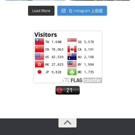
Load More
在 Instagram 上追蹤