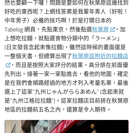
然也要顧一下囉！問題是要如何在秋葉原這邊找到
好吃的東西呢？上網找答案是我輩年青人（好啦！
中年男子）必備的技巧啊！於是打開日本的
Tabelog 網頁，先點東京，然後點選
秋葉原
，加
上想吃拉麵，就點選食物分類中的「ラーメン」
(日文發音念起來像拉麵)，雖然這時候的畫面還是
一整個天書，但總算出現了
秋葉原這附近的拉麵店
，而且是按照大家評分的結果，高分排在前面優
先列出。接著一家一家點進去，看他的地圖，確定
是在我們會順路經過的地方才列入考量名單，最後
選上了這家”九州じゃんがららあめん” (念起來就
是”九州江格拉拉麵”)。這家拉麵店目前排在秋葉原
地區的拉麵前五名之內，還算是令人期待。