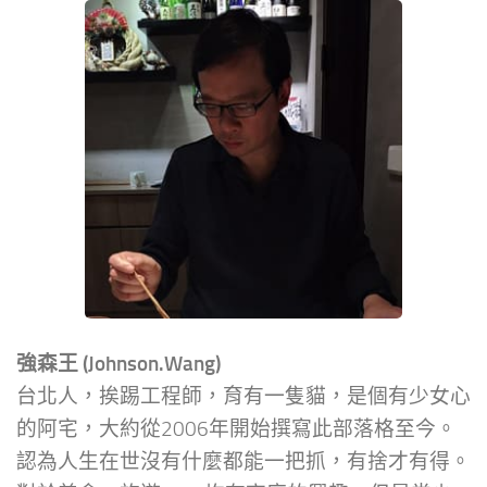
強森王 (Johnson.Wang)
台北人，挨踢工程師，育有一隻貓，是個有少女心
的阿宅，大約從2006年開始撰寫此部落格至今。
認為人生在世沒有什麼都能一把抓，有捨才有得。