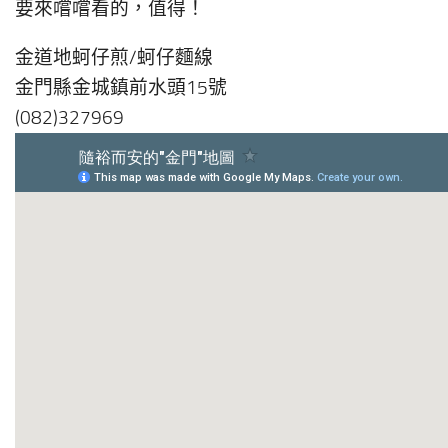
要來嚐嚐看的，值得！
金道地蚵仔煎/蚵仔麵線
金門縣金城鎮前水頭15號
(082)327969