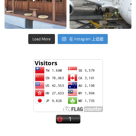
Load More
在 Instagram 上追蹤