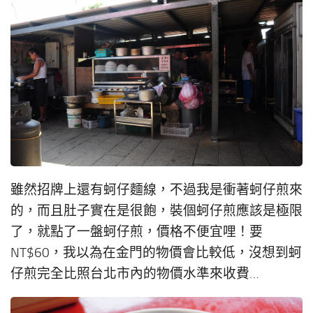
雖然招牌上還有蚵仔麵線，不過我是衝著蚵仔煎來
的，而且肚子實在是很飽，裝個蚵仔煎應該是極限
了，就點了一盤蚵仔煎，價格不便宜哩！要
NT$60，我以為在金門的物價會比較低，沒想到蚵
仔煎完全比照台北市內的物價水準來收費…