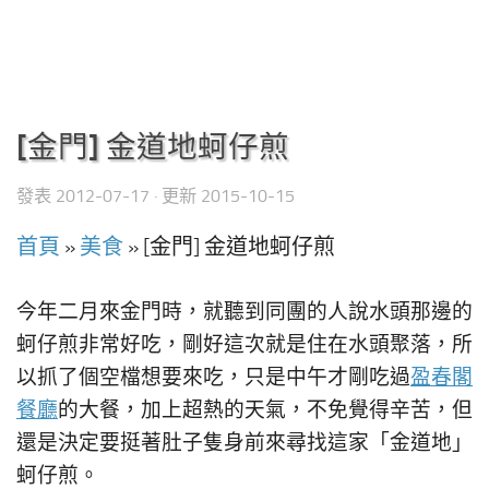
[金門] 金道地蚵仔煎
發表
2012-07-17
· 更新
2015-10-15
首頁
»
美食
»
[金門] 金道地蚵仔煎
今年二月來金門時，就聽到同團的人說水頭那邊的
蚵仔煎非常好吃，剛好這次就是住在水頭聚落，所
以抓了個空檔想要來吃，只是中午才剛吃過
盈春閣
餐廳
的大餐，加上超熱的天氣，不免覺得辛苦，但
還是決定要挺著肚子隻身前來尋找這家「金道地」
蚵仔煎。