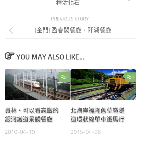
種活化石
PREVIOUS STORY
[金門] 盈春閣餐廳、阡湖餐廳
YOU MAY ALSO LIKE...
1
0
員林‧可以看高鐵的
北海岸福隆舊草嶺隧
銀河鐵道景觀餐廳
道環狀線單車鐵馬行
2010-04-19
2015-04-08