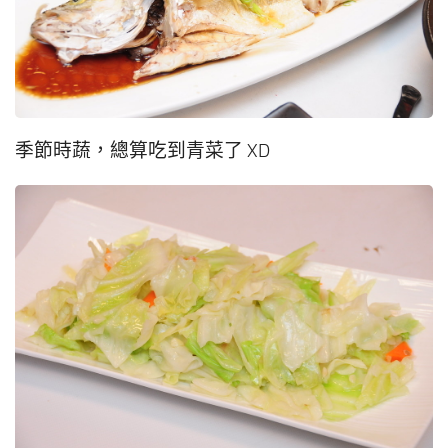
季節時蔬，總算吃到青菜了 XD