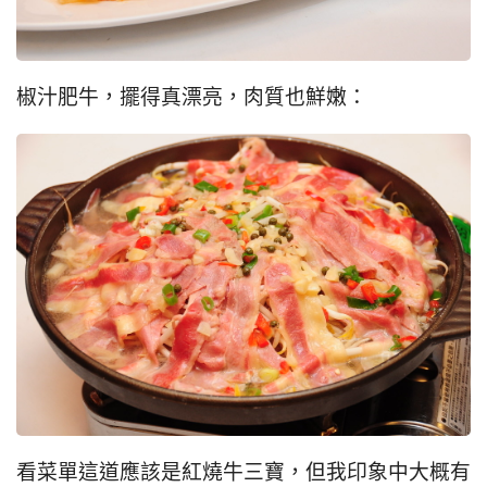
椒汁肥牛，擺得真漂亮，肉質也鮮嫩：
看菜單這道應該是紅燒牛三寶，但我印象中大概有