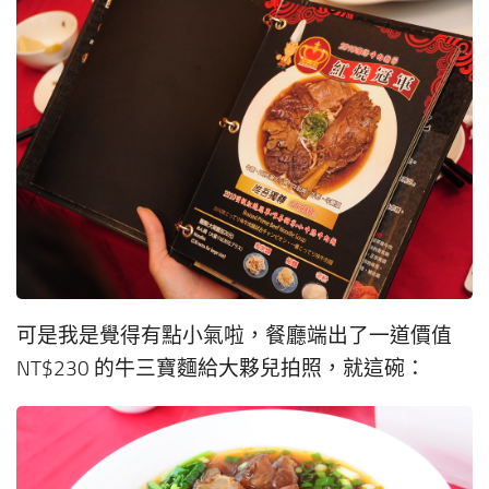
可是我是覺得有點小氣啦，餐廳端出了一道價值
NT$230 的牛三寶麵給大夥兒拍照，就這碗：