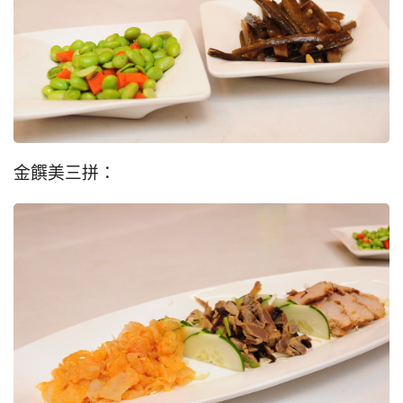
金饌美三拼：