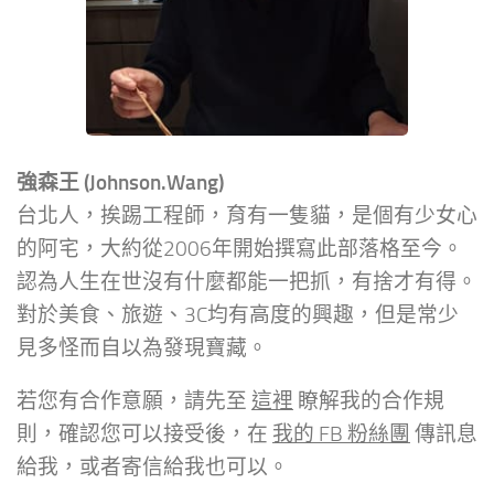
強森王 (Johnson.Wang)
台北人，挨踢工程師，育有一隻貓，是個有少女心
的阿宅，大約從2006年開始撰寫此部落格至今。
認為人生在世沒有什麼都能一把抓，有捨才有得。
對於美食、旅遊、3C均有高度的興趣，但是常少
見多怪而自以為發現寶藏。
若您有合作意願，請先至
這裡
瞭解我的合作規
則，確認您可以接受後，在
我的 FB 粉絲團
傳訊息
給我，或者寄信給我也可以。