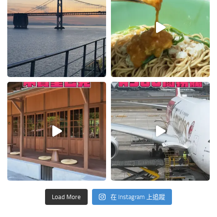
Load More
在 Instagram 上追蹤