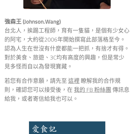
強森王 (Johnson.Wang)
台北人，挨踢工程師，育有一隻貓，是個有少女心
的阿宅，大約從2006年開始撰寫此部落格至今。
認為人生在世沒有什麼都能一把抓，有捨才有得。
對於美食、旅遊、3C均有高度的興趣，但是常少
見多怪而自以為發現寶藏。
若您有合作意願，請先至
這裡
瞭解我的合作規
則，確認您可以接受後，在
我的 FB 粉絲團
傳訊息
給我，或者寄信給我也可以。