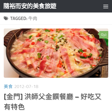
隨裕而安的美食旅遊
Skip to content
TAGGED:
牛肉
0
美食
2012-07-18
[金門] 洪師父金饌餐廳 – 好吃又
有特色