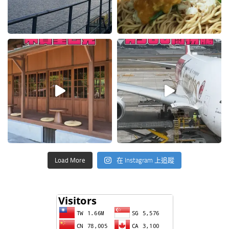
Load More
在 Instagram 上追蹤