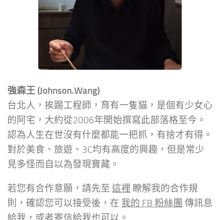
強森王 (Johnson.Wang)
台北人，挨踢工程師，育有一隻貓，是個有少女心
的阿宅，大約從2006年開始撰寫此部落格至今。
認為人生在世沒有什麼都能一把抓，有捨才有得。
對於美食、旅遊、3C均有高度的興趣，但是常少
見多怪而自以為發現寶藏。
若您有合作意願，請先至
這裡
瞭解我的合作規
則，確認您可以接受後，在
我的 FB 粉絲團
傳訊息
給我，或者寄信給我也可以。