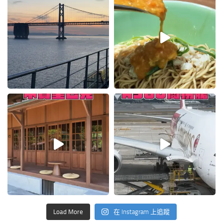
Load More
在 Instagram 上追蹤