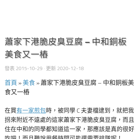
蕭家下港脆皮臭豆腐 – 中和銅板
美食又一樁
發表
2015-10-29
· 更新
2020-12-18
首頁
»
美食
»
蕭家下港脆皮臭豆腐 – 中和銅板美
食又一樁
在買
有一家煎包
時，被同學 C 夫妻檔逮到，就把我
拐來附近不遠處的這家蕭家下港脆皮臭豆腐，而且
住在中和的同學都知道這一家，那應該是真的很好
吃吧！而且聽說用餐時間可能還需要排隊呢！