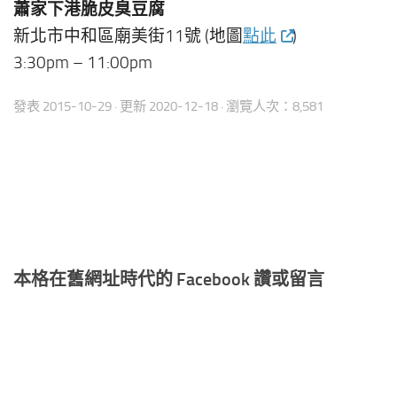
蕭家下港脆皮臭豆腐
新北市中和區廟美街11號 (地圖
點此
)
3:30pm – 11:00pm
發表
2015-10-29
· 更新
2020-12-18
· 瀏覽人次：8,581
本格在舊網址時代的 Facebook 讚或留言