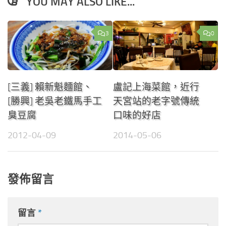
YOU MAY ALSO LIKE...
3
0
[三義] 賴新魁麵館、
盧記上海菜館，近行
[勝興] 老吳老鐵馬手工
天宮站的老字號傳統
臭豆腐
口味的好店
2012-04-09
2014-05-06
發佈留言
留言
*