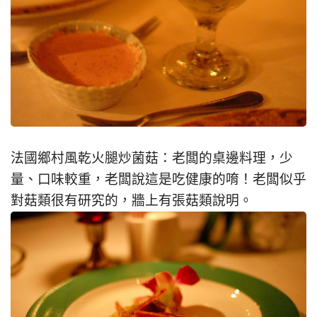
法國鄉村風乾火腿炒菌菇：老闆的桌邊料理，少
量、口味較重，老闆說這是吃健康的唷！老闆似乎
對菇類很有研究的，牆上有張菇類說明。