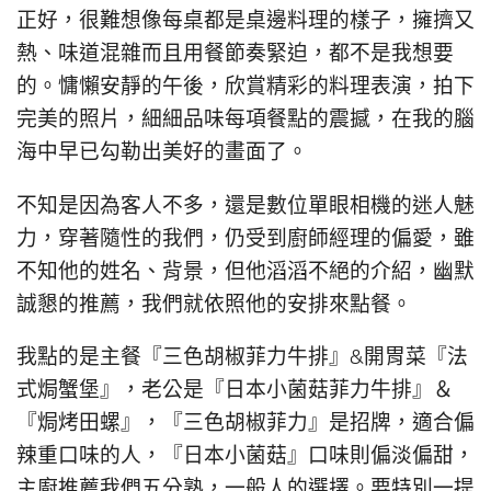
正好，很難想像每桌都是桌邊料理的樣子，擁擠又
熱、味道混雜而且用餐節奏緊迫，都不是我想要
的。慵懶安靜的午後，欣賞精彩的料理表演，拍下
完美的照片，細細品味每項餐點的震撼，在我的腦
海中早已勾勒出美好的畫面了。
不知是因為客人不多，還是數位單眼相機的迷人魅
力，穿著隨性的我們，仍受到廚師經理的偏愛，雖
不知他的姓名、背景，但他滔滔不絕的介紹，幽默
誠懇的推薦，我們就依照他的安排來點餐。
我點的是主餐『三色胡椒菲力牛排』&開胃菜『法
式焗蟹堡』，老公是『日本小菌菇菲力牛排』＆
『焗烤田螺』，『三色胡椒菲力』是招牌，適合偏
辣重口味的人，『日本小菌菇』口味則偏淡偏甜，
主廚推薦我們五分熟，一般人的選擇。要特別一提