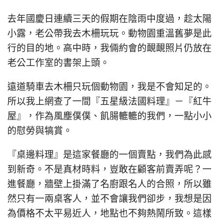
去年國慶日連續三天的假期在陰雨中度過，趁太陽
小露，老公帶我去木柵玩玩。動物園重溫舊夢是此
行的目的地。高中時，我倆約會的靦靦照片仍放在
老公工作室的書架上頭。
遠道騎車去木柵只玩個動物園，我是不會知足的。
所以我上網查了一間『五星級法國料理』－『紅牛
屋』，作為風塵僕僕、飢腸轆轆的我們，一點小小
的慰勞與犒賞。
『桌邊料理』是這家餐廳的一個賣點，我們為此感
到新奇。不是真材時料，豈敢在顧客前賣弄呢？一
進餐廳，牆壁上掛滿了名廚跟名人的合照，所以雖
然只有一兩桌客人，並不會讓我們卻步，我想是因
為價格不太平易近人，地點也不夠熱鬧所致。這樣