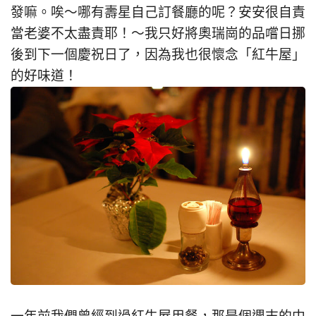
發嘛。唉～哪有壽星自己訂餐廳的呢？安安很自責
當老婆不太盡責耶！～我只好將奧瑞崗的品嚐日挪
後到下一個慶祝日了，因為我也很懷念「紅牛屋」
的好味道！