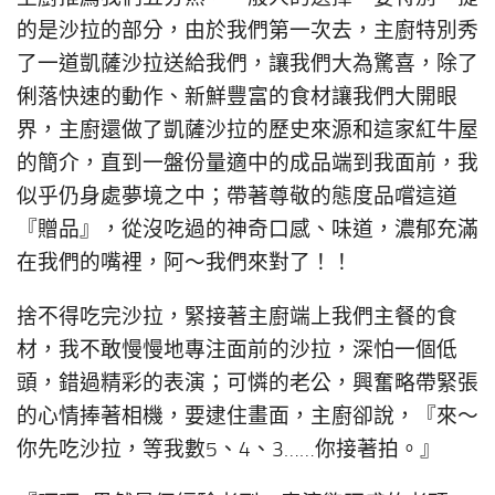
的是沙拉的部分，由於我們第一次去，主廚特別秀
了一道凱薩沙拉送給我們，讓我們大為驚喜，除了
俐落快速的動作、新鮮豐富的食材讓我們大開眼
界，主廚還做了凱薩沙拉的歷史來源和這家紅牛屋
的簡介，直到一盤份量適中的成品端到我面前，我
似乎仍身處夢境之中；帶著尊敬的態度品嚐這道
『贈品』，從沒吃過的神奇口感、味道，濃郁充滿
在我們的嘴裡，阿～我們來對了！！
捨不得吃完沙拉，緊接著主廚端上我們主餐的食
材，我不敢慢慢地專注面前的沙拉，深怕一個低
頭，錯過精彩的表演；可憐的老公，興奮略帶緊張
的心情捧著相機，要逮住畫面，主廚卻說，『來～
你先吃沙拉，等我數5、4、3……你接著拍。』