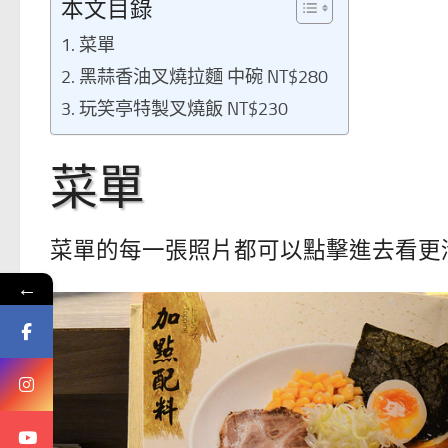
本文目錄
菜單
黑蒜香油叉燒拉麵 中碗 NT$280
玩笑亭特製叉燒飯 NT$230
菜單
菜單的每一張照片都可以點擊進去看更
←