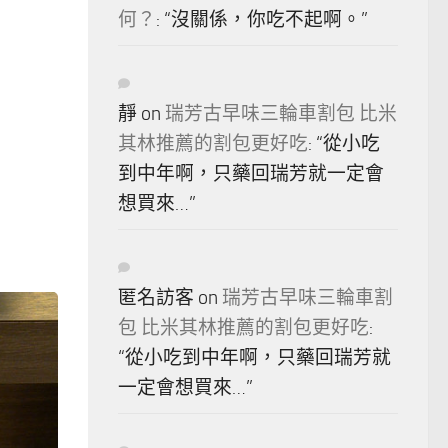
何？
: “
沒關係，你吃不起啊。
”
靜
on
瑞芳古早味三輪車割包 比米
其林推薦的割包更好吃
: “
從小吃
到中年啊，只藥回瑞芳就一定會
想買來…
”
匿名訪客
on
瑞芳古早味三輪車割
包 比米其林推薦的割包更好吃
:
“
從小吃到中年啊，只藥回瑞芳就
一定會想買來…
”