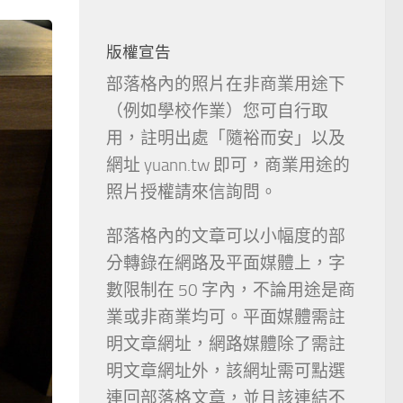
版權宣告
部落格內的照片在非商業用途下
（例如學校作業）您可自行取
用，註明出處「隨裕而安」以及
網址 yuann.tw 即可，商業用途的
照片授權請來信詢問。
部落格內的文章可以小幅度的部
分轉錄在網路及平面媒體上，字
數限制在 50 字內，不論用途是商
業或非商業均可。平面媒體需註
明文章網址，網路媒體除了需註
明文章網址外，該網址需可點選
連回部落格文章，並且該連結不