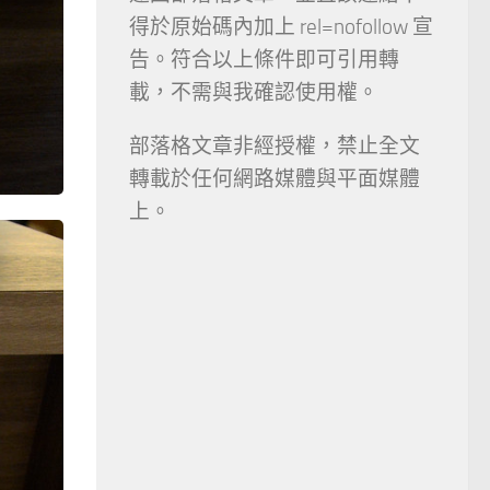
得於原始碼內加上 rel=nofollow 宣
告。符合以上條件即可引用轉
載，不需與我確認使用權。
部落格文章非經授權，禁止全文
轉載於任何網路媒體與平面媒體
上。