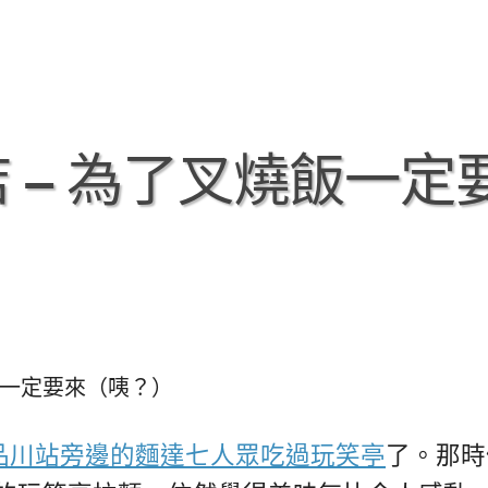
 – 為了叉燒飯一定
飯一定要來（咦？）
品川站旁邊的麵達七人眾吃過玩笑亭
了。那時