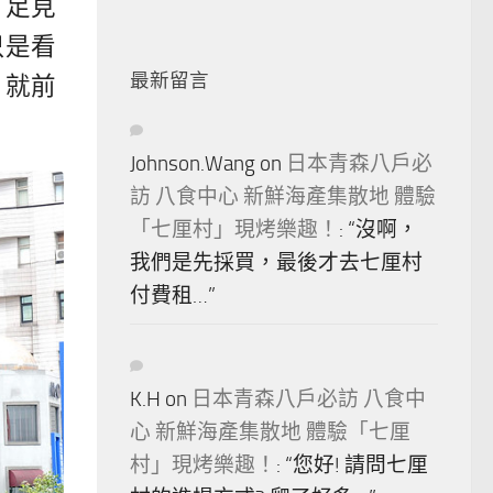
，足見
只是看
最新留言
，就前
Johnson.Wang
on
日本青森八戶必
訪 八食中心 新鮮海產集散地 體驗
「七厘村」現烤樂趣！
: “
沒啊，
我們是先採買，最後才去七厘村
付費租…
”
K.H
on
日本青森八戶必訪 八食中
心 新鮮海產集散地 體驗「七厘
村」現烤樂趣！
: “
您好! 請問七厘