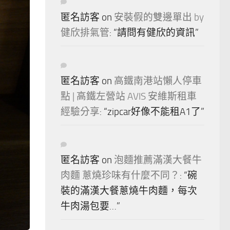
匿名訪客
on
安裝假的雙邊單出 by
健欣排氣管
: “
請問有健欣的資訊
”
匿名訪客
on
高鐵南港站懶人停車
點 | 高鐵左營站 AVIS 安維斯租車
經驗分享
: “
zipcar好像不能租A1了
”
匿名訪客
on
泡麵推薦滿漢大餐牛
肉麵 蔥燒珍味有什麼不同？
: “
碗
裝的滿漢大餐蔥燒牛肉麵，每次
牛肉湯包要…
”