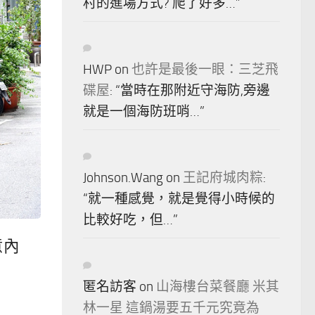
村的進場方式? 爬了好多…
”
HWP
on
也許是最後一眼：三芝飛
碟屋
: “
當時在那附近守海防,旁邊
就是一個海防班哨…
”
Johnson.Wang
on
王記府城肉粽
:
“
就一種感覺，就是覺得小時候的
比較好吃，但…
”
意內
匿名訪客
on
山海樓台菜餐廳 米其
林一星 這鍋湯要五千元究竟為