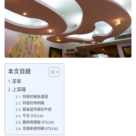
本文目錄
菜單
上菜囉
特餐的鮑魚濃湯
特餐的烤明蝦
最後是特餐的牛排
牛舌 NT$330
雞排咖哩飯 NT$290
克路斯達明蝦 NT$330