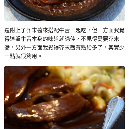
還附上了芥末醬來搭配牛舌一起吃，但一方面我覺
得這盤牛舌本身的味道就絕佳，不見得需要芥末
醬，另外一方面我覺得芥末醬有點給多了，其實少
一點就很夠用。