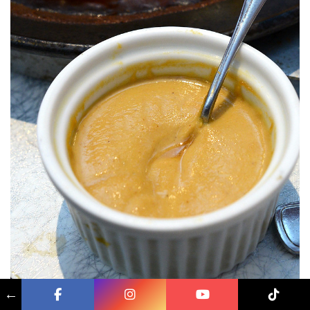
←
有附上一小份馬鈴薯沙拉：