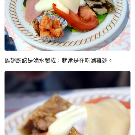
雞翅應該是滷水製成，就當是在吃滷雞翅。