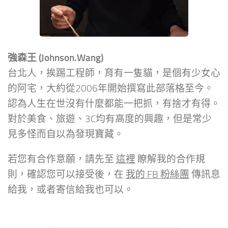
強森王 (Johnson.Wang)
台北人，挨踢工程師，育有一隻貓，是個有少女心
的阿宅，大約從2006年開始撰寫此部落格至今。
認為人生在世沒有什麼都能一把抓，有捨才有得。
對於美食、旅遊、3C均有高度的興趣，但是常少
見多怪而自以為發現寶藏。
若您有合作意願，請先至
這裡
瞭解我的合作規
則，確認您可以接受後，在
我的 FB 粉絲團
傳訊息
給我，或者寄信給我也可以。