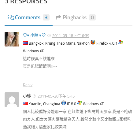
3 RESPONSES
Comments
3
Pingbacks
0
♡♥ 小咪 ♥♡
2011-05-18下午 6:39
Bangkok, Krung Thep Maha Nakhon
Firefox 4.0.1
Windows XP
這時候真不該進來
真是飢腸轆轆啊!!~~
Reply
小珍
2011-05-20下午 5:45
Yuanlin, Changhua
IE 8.0
Windows XP
個人比較偏好旁邊那一家.在紅綠燈下郵局對面那家.我是不吃礦
肉ㄉ人.但ㄊㄉ礦肉讓我驚為天人.雖然比較小又比較髒.2家都吃
過我絕ㄉ隔壁家比較美味