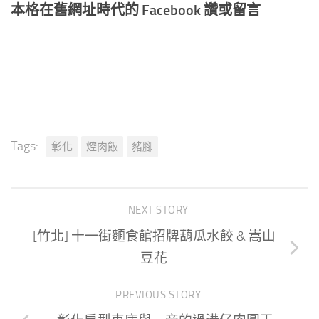
本格在舊網址時代的 Facebook 讚或留言
Tags:
彰化
焢肉飯
豬腳
NEXT STORY
[竹北] 十一街麵食館招牌葫瓜水餃 & 嵩山
豆花
PREVIOUS STORY