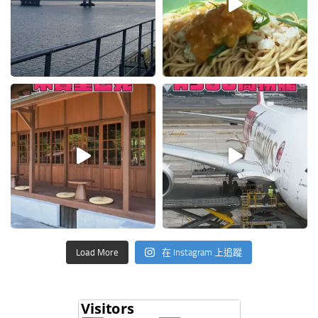
Load More
在 Instagram 上追蹤