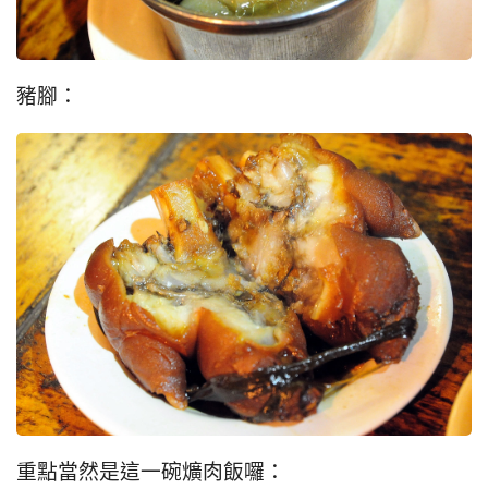
豬腳：
重點當然是這一碗爌肉飯囉：