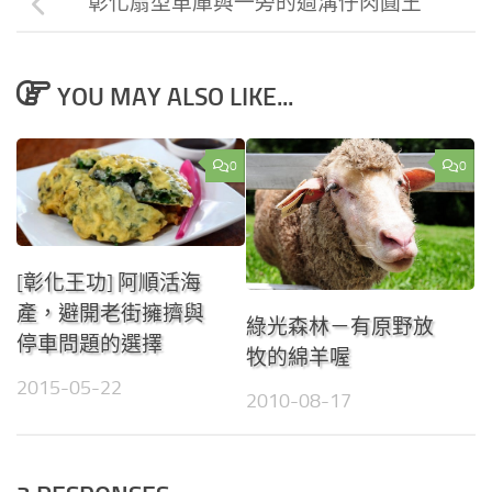
彰化扇型車庫與一旁的過溝仔肉圓王
YOU MAY ALSO LIKE...
0
0
[彰化王功] 阿順活海
產，避開老街擁擠與
綠光森林－有原野放
停車問題的選擇
牧的綿羊喔
2015-05-22
2010-08-17