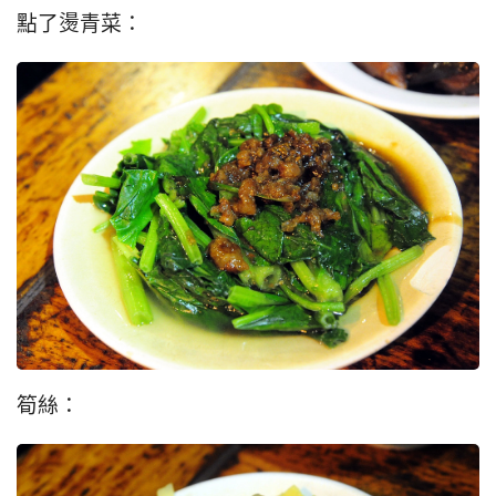
點了燙青菜：
筍絲：