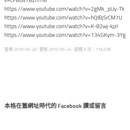
v=CFBGv7BzmTM
https://www.youtube.com/watch?v=2gMk_pUy-Tk
https://www.youtube.com/watch?v=hQIBjSrCM7U
https://www.youtube.com/watch?v=K-82wj-kjzI
https://www.youtube.com/watch?v=134GKym-3Yg
發表
2010-05-20
· 更新
2010-05-24
· 瀏覽人次：116,538
本格在舊網址時代的 Facebook 讚或留言