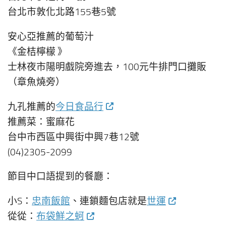
台北市敦化北路155巷5號
安心亞推薦的葡萄汁
《金桔檸檬 》
士林夜市陽明戲院旁進去，100元牛排門口攤販
（章魚燒旁）
九孔推薦的
今日食品行
推薦菜：蜜麻花
台中市西區中興街中興7巷12號
(04)2305-2099
節目中口語提到的餐廳：
小S：
忠南飯館
、連鎖麵包店就是
世運
從從：
布袋鮮之蚵