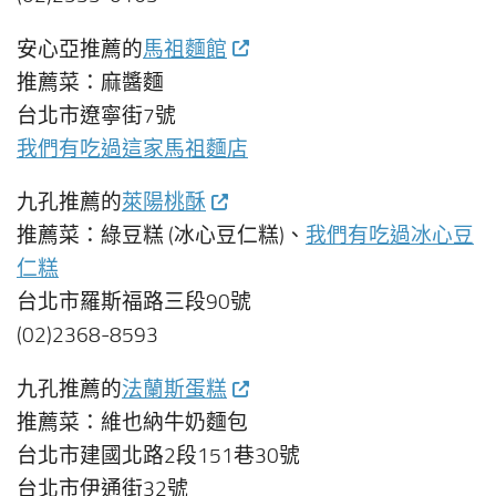
安心亞推薦的
馬祖麵館
推薦菜：麻醬麵
台北市遼寧街7號
我們有吃過這家馬祖麵店
九孔推薦的
萊陽桃酥
推薦菜：綠豆糕 (冰心豆仁糕)、
我們有吃過冰心豆
仁糕
台北市羅斯福路三段90號
(02)2368-8593
九孔推薦的
法蘭斯蛋糕
推薦菜：維也納牛奶麵包
台北市建國北路2段151巷30號
台北市伊通街32號