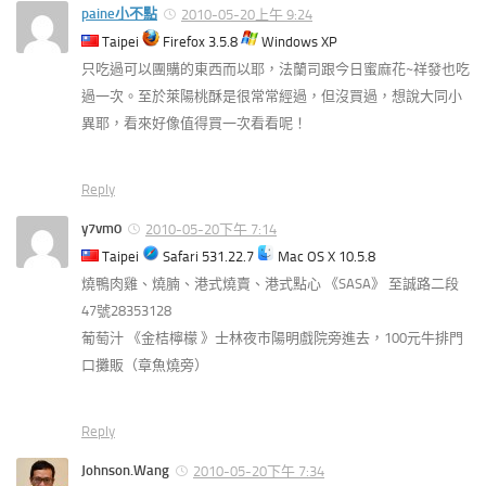
paine小不點
2010-05-20上午 9:24
Taipei
Firefox 3.5.8
Windows XP
只吃過可以團購的東西而以耶，法蘭司跟今日蜜麻花~祥發也吃
過一次。至於萊陽桃酥是很常常經過，但沒買過，想說大同小
異耶，看來好像值得買一次看看呢！
Reply
y7vm0
2010-05-20下午 7:14
Taipei
Safari 531.22.7
Mac OS X 10.5.8
燒鴨肉雞、燒腩、港式燒賣、港式點心 《SASA》 至誠路二段
47號28353128
葡萄汁 《金桔檸檬 》士林夜市陽明戲院旁進去，100元牛排門
口攤販（章魚燒旁）
Reply
Johnson.Wang
2010-05-20下午 7:34