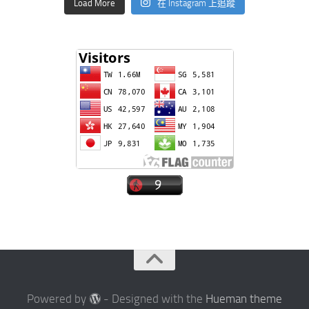
Load More
在 Instagram 上追蹤
Powered by
- Designed with the
Hueman theme