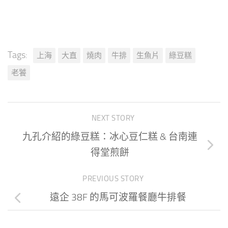
Tags:
上海
大直
燒肉
牛排
生魚片
綠豆糕
老饕
NEXT STORY
九孔介紹的綠豆糕：冰心豆仁糕 & 台南連
得堂煎餅
PREVIOUS STORY
遠企 38F 的馬可波羅餐廳牛排餐