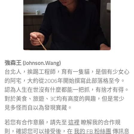
強森王 (Johnson.Wang)
台北人，挨踢工程師，育有一隻貓，是個有少女心
的阿宅，大約從2006年開始撰寫此部落格至今。
認為人生在世沒有什麼都能一把抓，有捨才有得。
對於美食、旅遊、3C均有高度的興趣，但是常少
見多怪而自以為發現寶藏。
若您有合作意願，請先至
這裡
瞭解我的合作規
則，確認您可以接受後，在
我的 FB 粉絲團
傳訊息