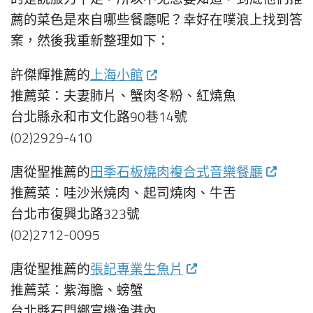
薦的菜色是來自哪些餐廳呢？幸好在噗浪上找到答
案，然後我重新整理如下：
許傑輝推薦的
上海小館
推薦菜：夫妻肺片、蟹肉冬粉、紅燒魚
台北縣永和市文化路90巷14號
(02)2929-410
唐從聖推薦的
田季石板燒肉複合式音樂餐廳
推薦菜：哇沙米燒肉、起司燒肉、牛舌
台北市復興北路323號
(02)2712-0095
唐從聖推薦的
張記專業生魚片
推薦菜：紫海膽、螃蟹
台北縣石門鄉富機漁港內