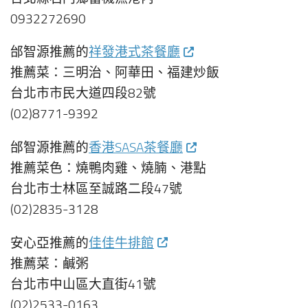
0932272690
邰智源推薦的
祥發港式茶餐廳
推薦菜：三明治、阿華田、福建炒飯
台北市市民大道四段82號
(02)8771-9392
邰智源推薦的
香港SASA茶餐廳
推薦菜色：燒鴨肉雞、燒腩、港點
台北市士林區至誠路二段47號
(02)2835-3128
安心亞推薦的
佳佳牛排館
推薦菜：鹹粥
台北市中山區大直街41號
(02)2533-0163