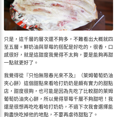
只是，這千層的層次還不夠多，不難看出大概就四
至五層。鮮奶油與草莓的搭配是好吃的，很香，口
感很好，就是這甜度我覺得不太夠，要是能夠再甜
一點就更好了。
我覺得從『只怕無限春光來不及』（萊姆葡萄奶油
夾心餅）這個甜點來看哈打奶奶是頗有實力的甜點
店，甜度很夠，也可能是因為先吃了比較甜的萊姆
葡萄奶油夾心餅，所以覺得草莓千層不夠甜吧！我
還是很想再吃吃看哈打奶奶，不過下次我會選擇能
夠盡快吃掉他的地點，不要再虐待甜點了。