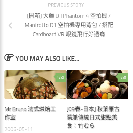
PREVIOUS STORY
[開箱] 大疆 DJI Phantom 4 空拍機 /
Manfrotto D1 空拍機專用背包 / 搭配
Cardboard VR 眼鏡飛行好過癮
YOU MAY ALSO LIKE...
3
5
Mr.Bruno 法式烘焙工
[09春-日本] 秋葉原古
作室
蹟兼傳統日式甜點美
食：竹むら
2006-05-11