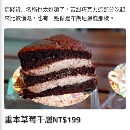
這賤貨… 名稱也太逗趣了，苦甜巧克力這部分吃起
來比較偏濕，也有一點像是布朗尼蛋糕那樣。
重本草莓千層NT$199