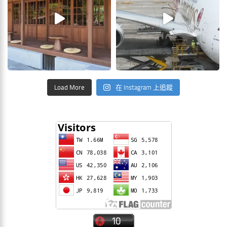
Load More
在 Instagram 上追蹤