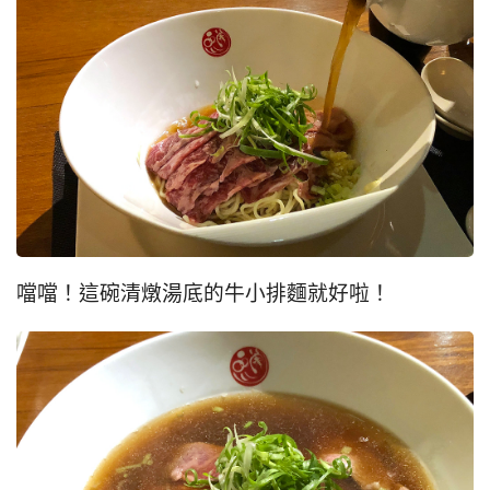
噹噹！這碗清燉湯底的牛小排麵就好啦！