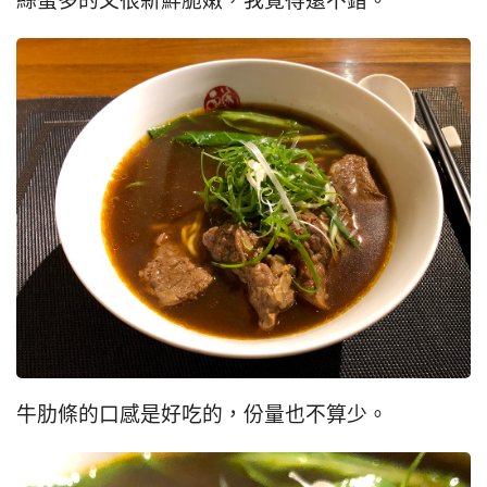
絲蠻多的又很新鮮脆嫩，我覺得還不錯。
牛肋條的口感是好吃的，份量也不算少。