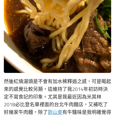
然後紅燒湯頭是不會有加水稀釋過之感，可是喝起
來的感覺比較另類，這維持了我2014年初訪時決
定不寫食記的印象。尤其是我最近因為米其林
2018必比登名單裡面的台北牛肉麵店，又補吃了
好幾家牛肉麵，除了
劉山東
有牛騷味是我明確覺得