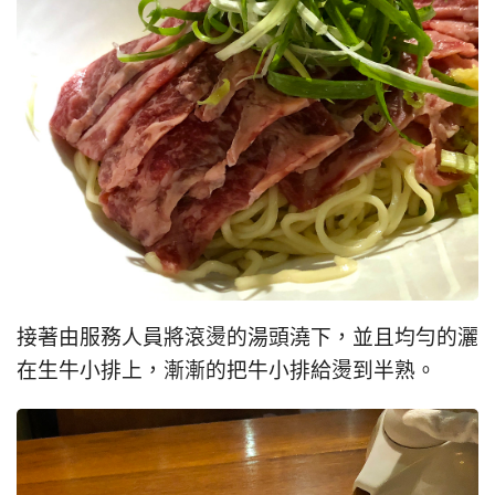
接著由服務人員將滾燙的湯頭澆下，並且均勻的灑
在生牛小排上，漸漸的把牛小排給燙到半熟。