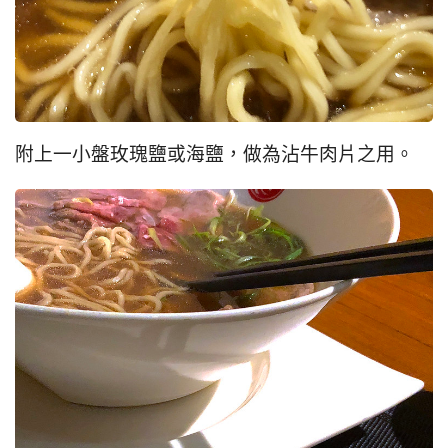
附上一小盤玫瑰鹽或海鹽，做為沾牛肉片之用。