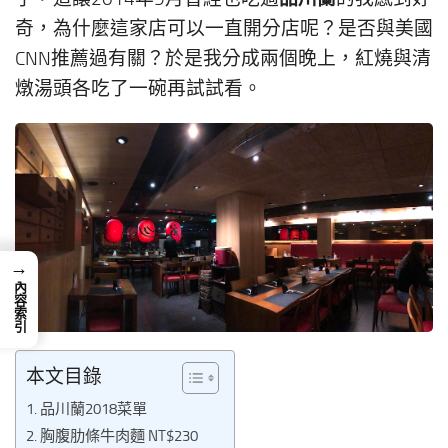
奇，為什麼這家店可以一直開分店呢？是否與美國
CNN推薦過有關？於是我分成兩個晚上，紅燒與清
燉湯頭各吃了一碗再試試看。
→
內容索引
本文目錄
品川蘭2018菜單
胸腹肋條牛肉麵 NT$230