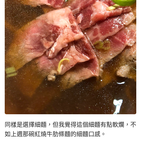
同樣是選擇細麵，但我覺得這個細麵有點軟爛，不
如上週那碗紅燒牛肋條麵的細麵口感。