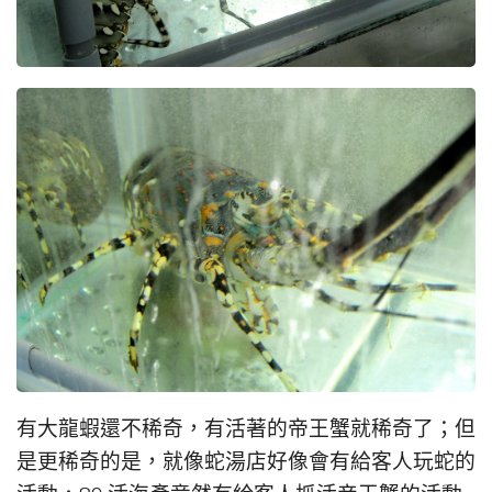
有大龍蝦還不稀奇，有活著的帝王蟹就稀奇了；但
是更稀奇的是，就像蛇湯店好像會有給客人玩蛇的