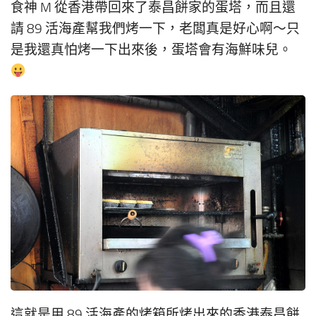
食神 M 從香港帶回來了泰昌餅家的蛋塔，而且還
請 89 活海產幫我們烤一下，老闆真是好心啊～只
是我還真怕烤一下出來後，蛋塔會有海鮮味兒。
這就是用 89 活海產的烤箱所烤出來的香港泰昌餅