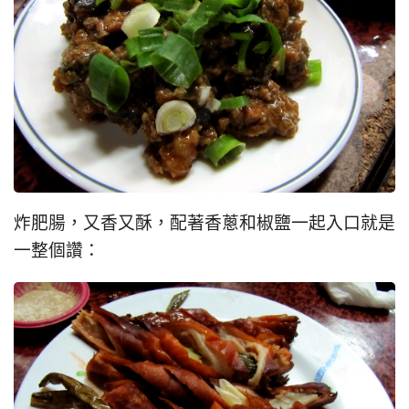
炸肥腸，又香又酥，配著香蔥和椒鹽一起入口就是
一整個讚：