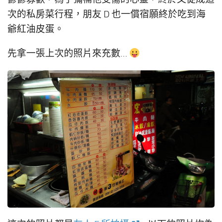
次的私房菜行程，朋友 D 也一償宿願終於吃到海
爺紅油皮蛋。
先拿一張上次的照片來充數…