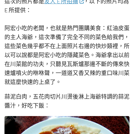
這次的照片都是
友人 E 所拍攝
，以下的照片均為
E 所提供：
阿宏小吃的老闆，也就是熱門團購美食：紅油皮蛋
的主人海爺，這次準備了完全不同的菜色給我們，
這些菜色幾乎都不在上面照片右邊的快炒類裡，所
以可以說都是阿宏小吃的隱藏菜色。海爺拿出以前
在川菜館的功夫，只聽見瓦斯爐那邊不斷的傳來快
速爐噴火的咻咻聲，一道道又香又辣的重口味川菜
就這麼快速的上桌了。
蒜泥白肉，五花肉切片川燙後淋上海爺特調的蒜泥
醬汁，好吃下飯：