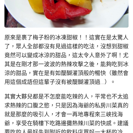
原來是裹了梅子粉的冰凍甜椒！！這實在是太驚人
了，眾人全部都沒有見過這樣的吃法，沒想到甜椒
竟然可以變成冰涼的甜品，這太令人意外了啊！尤
其是在剛才那一波波的熱辣攻擊之後，能夠吃到冰
涼的甜品，實在是有如醍醐灌頂般的暢快（雖然會
用這個成語但這輩子沒有被醍醐灌頂過…）。
其實大夥兒都是不怎麼能吃辣的人，平常也不太追
求熱辣的口腹之慾，只是因為海爺的私房川菜真的
就是那麼的吸引人，才會一再地專程來三峽找海
爺，享受在騎樓下吃路邊攤熱辣川菜的快感。建議
要吃的人最好先到附近的飲料店買好一大杯的冷