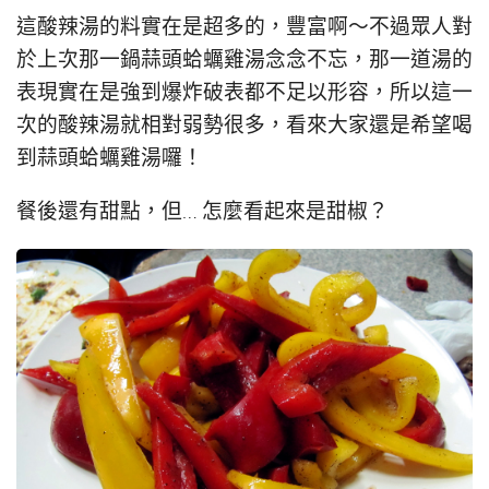
這酸辣湯的料實在是超多的，豐富啊～不過眾人對
於上次那一鍋蒜頭蛤蠣雞湯念念不忘，那一道湯的
表現實在是強到爆炸破表都不足以形容，所以這一
次的酸辣湯就相對弱勢很多，看來大家還是希望喝
到蒜頭蛤蠣雞湯囉！
餐後還有甜點，但… 怎麼看起來是甜椒？