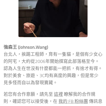
強森王 (Johnson.Wang)
台北人，挨踢工程師，育有一隻貓，是個有少女心
的阿宅，大約從2006年開始撰寫此部落格至今。
認為人生在世沒有什麼都能一把抓，有捨才有得。
對於美食、旅遊、3C均有高度的興趣，但是常少
見多怪而自以為發現寶藏。
若您有合作意願，請先至
這裡
瞭解我的合作規
則，確認您可以接受後，在
我的 FB 粉絲團
傳訊息