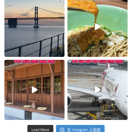
Load More
在 Instagram 上追蹤