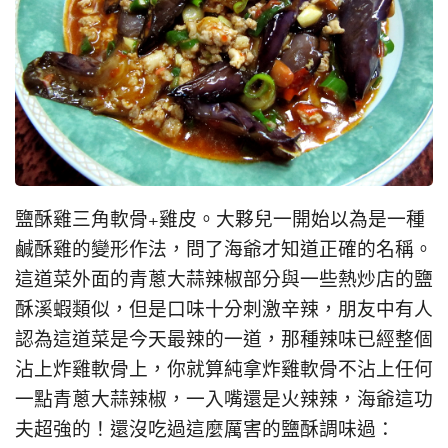
鹽酥雞三角軟骨+雞皮。大夥兒一開始以為是一種
鹹酥雞的變形作法，問了海爺才知道正確的名稱。
這道菜外面的青蔥大蒜辣椒部分與一些熱炒店的鹽
酥溪蝦類似，但是口味十分刺激辛辣，朋友中有人
認為這道菜是今天最辣的一道，那種辣味已經整個
沾上炸雞軟骨上，你就算純拿炸雞軟骨不沾上任何
一點青蔥大蒜辣椒，一入嘴還是火辣辣，海爺這功
夫超強的！還沒吃過這麼厲害的鹽酥調味過：