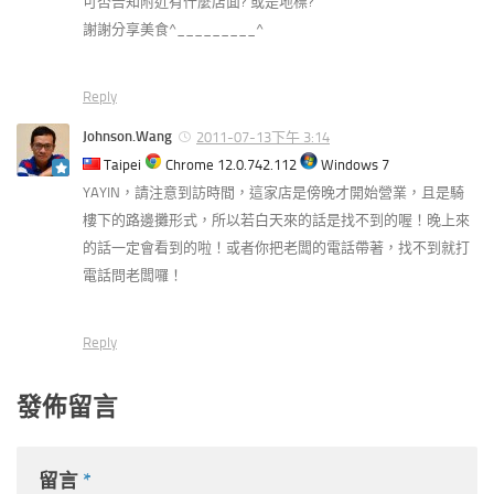
可否告知附近有什麼店面? 或是地標?
謝謝分享美食^_________^
Reply
Johnson.Wang
2011-07-13下午 3:14
Taipei
Chrome 12.0.742.112
Windows 7
YAYIN，請注意到訪時間，這家店是傍晚才開始營業，且是騎
樓下的路邊攤形式，所以若白天來的話是找不到的喔！晚上來
的話一定會看到的啦！或者你把老闆的電話帶著，找不到就打
電話問老闆囉！
Reply
發佈留言
留言
*