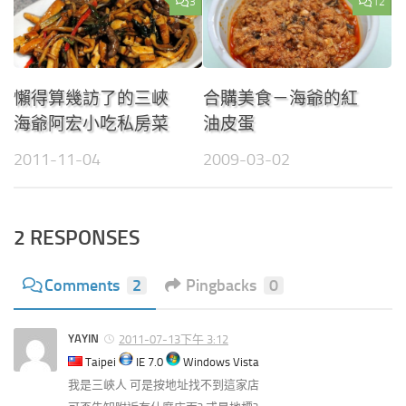
3
12
懶得算幾訪了的三峽
合購美食－海爺的紅
海爺阿宏小吃私房菜
油皮蛋
2011-11-04
2009-03-02
2 RESPONSES
Comments
2
Pingbacks
0
YAYIN
2011-07-13下午 3:12
Taipei
IE 7.0
Windows Vista
我是三峽人 可是按地址找不到這家店