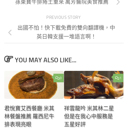
孫東寶牛排捲土重來 萬芳醫院美食推薦
PREVIOUS STORY
出國不怕！快下載免費的雙向翻譯機，中
英日韓支援一堆語言啊！
YOU MAY ALSO LIKE...
0
1
君悅寶艾西餐廳 米其
祥雲龍吟 米其林二星
林餐盤推薦 羅西尼牛
但是在我心中服務是
排表現亮眼
五星好評