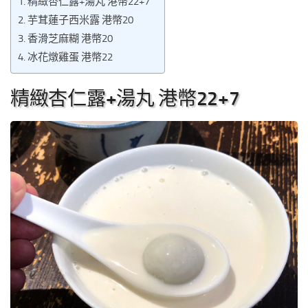
精緻杏仁露+湯丸 港幣22+7
芋茸蓮子西米露 港幣20
香滑芝麻糊 港幣20
冰花燉雞蛋 港幣22
精緻杏仁露+湯丸 港幣22+7