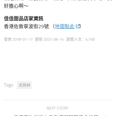
好擔心啊～
佳佳甜品店家資訊
香港佐敦寧波街29號 （
地圖點此
）
發表
2018-01-17
· 更新
2025-08-14
· 瀏覽人次：4,748
Tags:
米其林
NEXT STORY