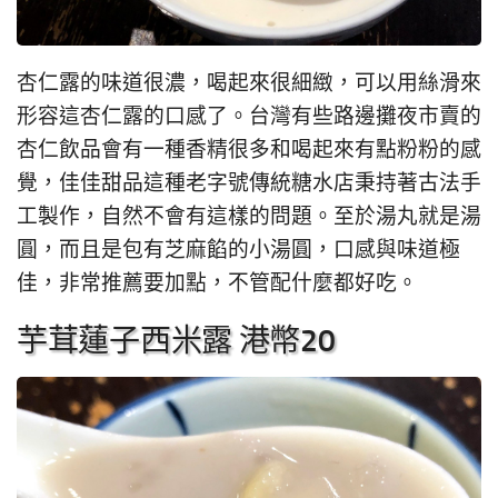
杏仁露的味道很濃，喝起來很細緻，可以用絲滑來
形容這杏仁露的口感了。台灣有些路邊攤夜市賣的
杏仁飲品會有一種香精很多和喝起來有點粉粉的感
覺，佳佳甜品這種老字號傳統糖水店秉持著古法手
工製作，自然不會有這樣的問題。至於湯丸就是湯
圓，而且是包有芝麻餡的小湯圓，口感與味道極
佳，非常推薦要加點，不管配什麼都好吃。
芋茸蓮子西米露 港幣20