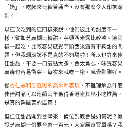
「奶」，吃起來比較普通些，沒有那麼令人印象深
刻。
以這次吃到的這四樣來說，他們彼此的甜度不一
樣，譬如芝麻糊比較甜，芋頭西米露比較淡。這兩
樣一起吃，比較容易感覺芋頭西米露有不夠甜的問
題，但我想應該不是真的不夠甜啦！所以也許來佳
佳甜品，不要一口氣點太多，會太貪心、味覺容易
麻痺也容易衝突。每次來就吃一樣，感覺剛剛好。
從
杏仁露和芝麻糊的高水準表現
，不難理解為什麼
佳佳甜品可以連續兩年獲得香港米其林小吃推薦，
是真的夠厲害的店家！
但佳佳甜品開到台灣來，價位到底會是如何呢？假
設芝麻糊一份要台幣一百元，大家願意買單嗎？我