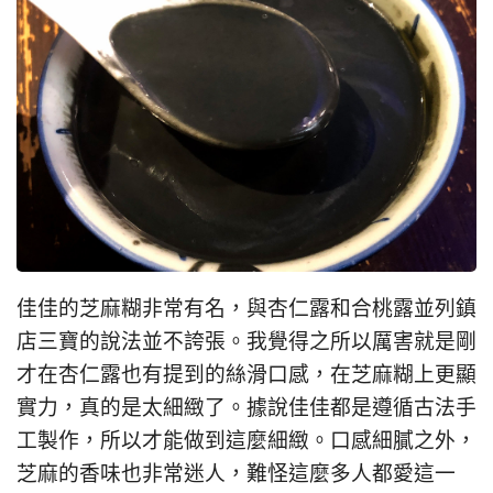
佳佳的芝麻糊非常有名，與杏仁露和合桃露並列鎮
店三寶的說法並不誇張。我覺得之所以厲害就是剛
才在杏仁露也有提到的絲滑口感，在芝麻糊上更顯
實力，真的是太細緻了。據說佳佳都是遵循古法手
工製作，所以才能做到這麼細緻。口感細膩之外，
芝麻的香味也非常迷人，難怪這麼多人都愛這一