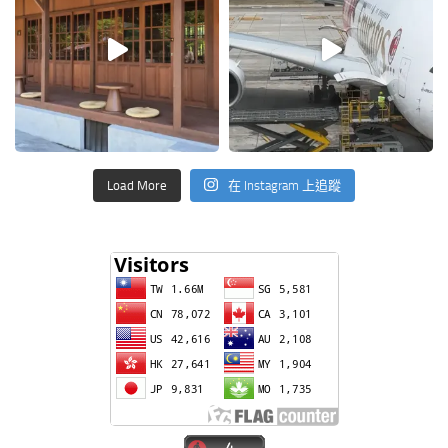
Load More
在 Instagram 上追蹤