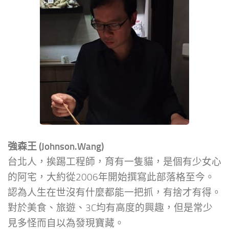
強森王 (Johnson.Wang)
台北人，挨踢工程師，育有一隻貓，是個有少女心
的阿宅，大約從2006年開始撰寫此部落格至今。
認為人生在世沒有什麼都能一把抓，有捨才有得。
對於美食、旅遊、3C均有高度的興趣，但是常少
見多怪而自以為發現寶藏。