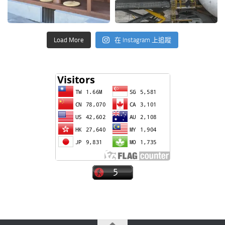
Load More
在 Instagram 上追蹤