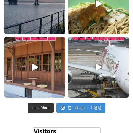
Load More
在 Instagram 上追蹤