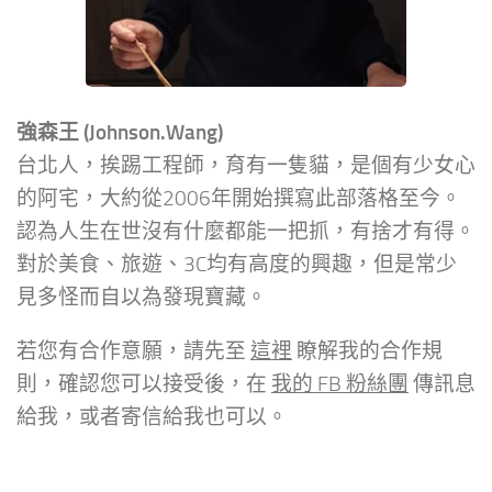
強森王 (Johnson.Wang)
台北人，挨踢工程師，育有一隻貓，是個有少女心
的阿宅，大約從2006年開始撰寫此部落格至今。
認為人生在世沒有什麼都能一把抓，有捨才有得。
對於美食、旅遊、3C均有高度的興趣，但是常少
見多怪而自以為發現寶藏。
若您有合作意願，請先至
這裡
瞭解我的合作規
則，確認您可以接受後，在
我的 FB 粉絲團
傳訊息
給我，或者寄信給我也可以。