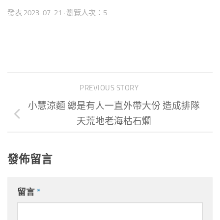
發表
2023-07-21
· 瀏覽人次：5
PREVIOUS STORY
小慧涼麵 總是有人一直外帶大份 造成排隊
天荒地老海枯石爛
發佈留言
留言
*