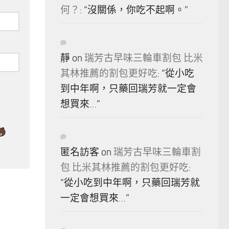
何？
: “
沒關係，你吃不起啊。
”
靜
on
瑞芳古早味三輪車割包 比米
其林推薦的割包更好吃
: “
從小吃
到中年啊，只藥回瑞芳就一定會
想買來…
”
匿名訪客
on
瑞芳古早味三輪車割
包 比米其林推薦的割包更好吃
:
“
從小吃到中年啊，只藥回瑞芳就
一定會想買來…
”