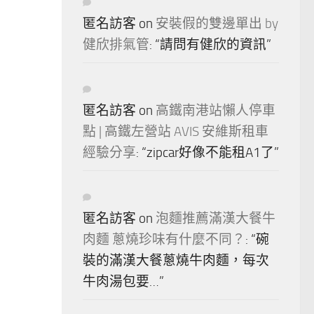
匿名訪客
on
安裝假的雙邊單出 by
健欣排氣管
: “
請問有健欣的資訊
”
匿名訪客
on
高鐵南港站懶人停車
點 | 高鐵左營站 AVIS 安維斯租車
經驗分享
: “
zipcar好像不能租A1了
”
匿名訪客
on
泡麵推薦滿漢大餐牛
肉麵 蔥燒珍味有什麼不同？
: “
碗
裝的滿漢大餐蔥燒牛肉麵，每次
牛肉湯包要…
”