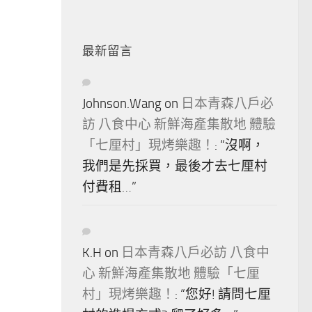
最新留言
Johnson.Wang
on
日本青森八戶必
訪 八食中心 新鮮海產集散地 體驗
「七厘村」現烤樂趣！
: “
沒啊，
我們是先採買，最後才去七厘村
付費租…
”
K.H
on
日本青森八戶必訪 八食中
心 新鮮海產集散地 體驗「七厘
村」現烤樂趣！
: “
您好! 請問七厘