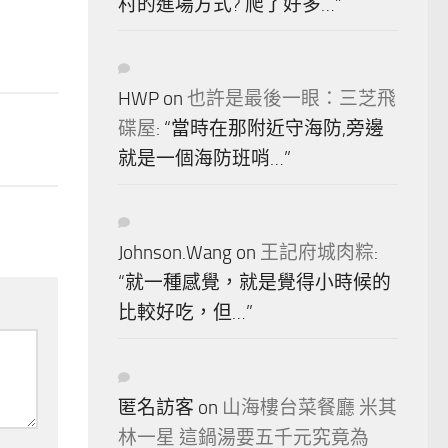
村的進場方式? 爬了好多…
”
HWP
on
也許是最後一眼：三芝飛
碟屋
: “
當時在那附近守海防,旁邊
就是一個海防班哨…
”
Johnson.Wang
on
王記府城肉粽
:
“
就一種感覺，就是覺得小時候的
比較好吃，但…
”
匿名訪客
on
山海樓台菜餐廳 米其
林一星 這鍋湯要五千元究竟為