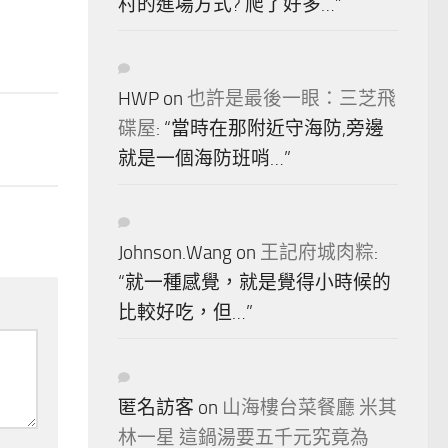
村的進場方式? 爬了好多…
”
HWP
on
也許是最後一眼：三芝飛
碟屋
: “
當時在那附近守海防,旁邊
就是一個海防班哨…
”
Johnson.Wang
on
王記府城肉粽
:
“
就一種感覺，就是覺得小時候的
比較好吃，但…
”
匿名訪客
on
山海樓台菜餐廳 米其
林一星 這鍋湯要五千元究竟為