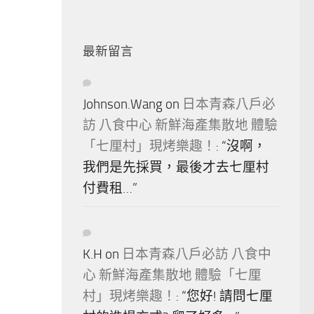
最新留言
Johnson.Wang
on
日本青森八戶必
訪 八食中心 新鮮海產集散地 體驗
「七厘村」現烤樂趣！
: “
沒啊，
我們是先採買，最後才去七厘村
付費租…
”
K.H
on
日本青森八戶必訪 八食中
心 新鮮海產集散地 體驗「七厘
村」現烤樂趣！
: “
您好! 請問七厘