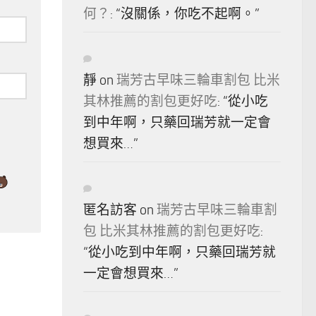
何？
: “
沒關係，你吃不起啊。
”
靜
on
瑞芳古早味三輪車割包 比米
其林推薦的割包更好吃
: “
從小吃
到中年啊，只藥回瑞芳就一定會
想買來…
”
匿名訪客
on
瑞芳古早味三輪車割
包 比米其林推薦的割包更好吃
:
“
從小吃到中年啊，只藥回瑞芳就
一定會想買來…
”