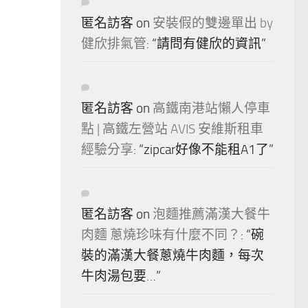
匿名訪客
on
安裝假的雙邊單出 by
健欣排氣管
: “
請問有健欣的資訊
”
匿名訪客
on
高鐵南港站懶人停車
點 | 高鐵左營站 AVIS 安維斯租車
經驗分享
: “
zipcar好像不能租A1了
”
匿名訪客
on
泡麵推薦滿漢大餐牛
肉麵 蔥燒珍味有什麼不同？
: “
碗
裝的滿漢大餐蔥燒牛肉麵，每次
牛肉湯包要…
”