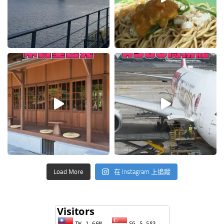
Load More
在 Instagram 上追蹤