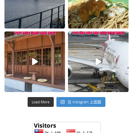
Load More
在 Instagram 上追蹤