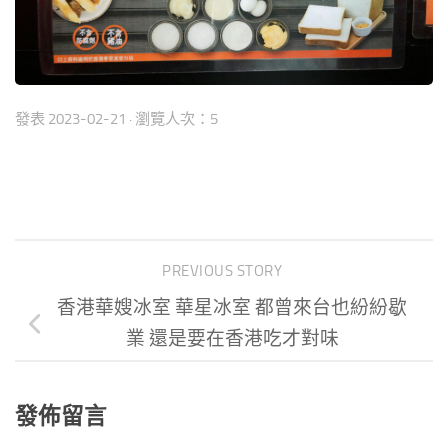
發表
2023-02-21
· 瀏覽人次：5
PREVIOUS STORY
香港華嫂冰室 華星冰室 都曾來台也紛紛歇
業 還是要在香港吃才對味
發佈留言