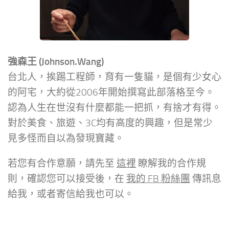
強森王 (Johnson.Wang)
台北人，挨踢工程師，育有一隻貓，是個有少女心
的阿宅，大約從2006年開始撰寫此部落格至今。
認為人生在世沒有什麼都能一把抓，有捨才有得。
對於美食、旅遊、3C均有高度的興趣，但是常少
見多怪而自以為發現寶藏。
若您有合作意願，請先至
這裡
瞭解我的合作規
則，確認您可以接受後，在
我的 FB 粉絲團
傳訊息
給我，或者寄信給我也可以。